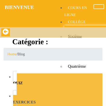
BIENVENUE​
COURS EN
LIGNE
COLLÈGE
Sixième
Catégorie :
aviator brazil
Cinquème
Home
/
Blog
Quatrième
Troisième
QUIZ
LYCÉE
EXERCICES