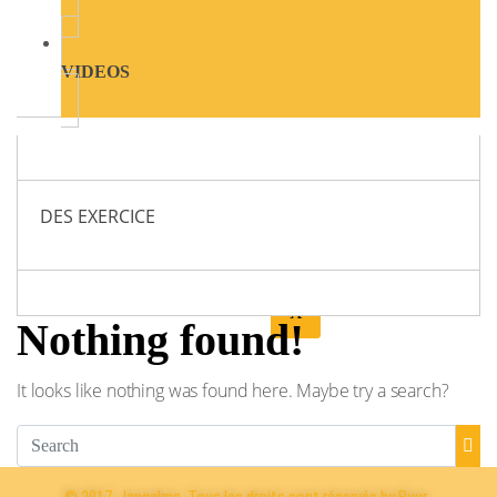
Seconde
VIDEOS
Première
Terminale
DES EXERCICE
BIBLIOTHÉQUE
X
Nothing found!
It looks like nothing was found here. Maybe try a search?