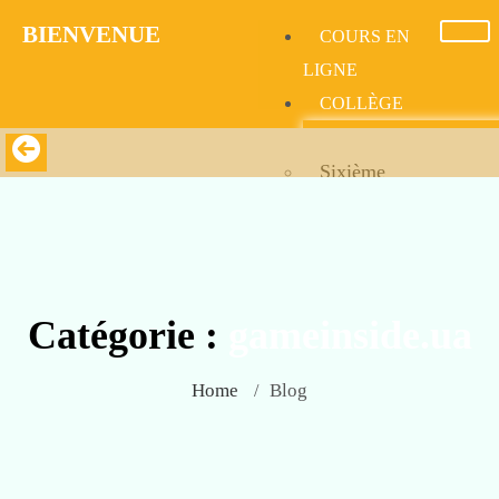
BIENVENUE​
COURS EN
LIGNE
COLLÈGE
Sixième
Cinquème
Quatrième
Catégorie :
gameinside.ua
Troisième
Home
Blog
/
LYCÉE