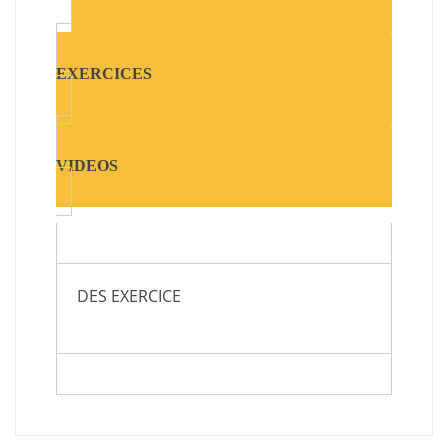
EXERCICES
VIDEOS
DES EXERCICE