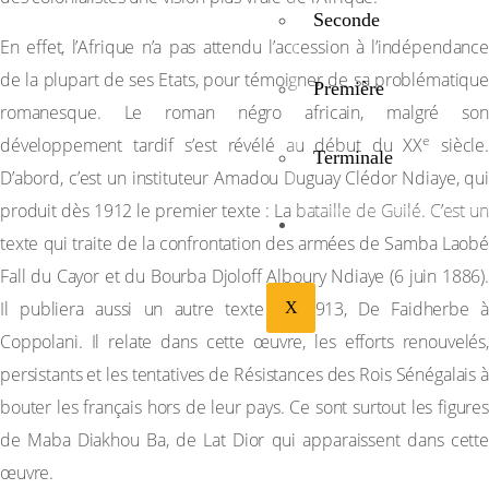
Seconde
En effet, l’Afrique n’a pas attendu l’accession à l’indépendance
de la plupart de ses Etats, pour témoigner de sa problématique
Première
romanesque. Le roman négro africain, malgré son
e
développement tardif s’est révélé au début du XX
siècle.
Terminale
D’abord, c’est un instituteur Amadou Duguay Clédor Ndiaye, qui
produit dès 1912 le premier texte : La bataille de Guilé. C’est un
BIBLIOTHÉQUE
texte qui traite de la confrontation des armées de Samba Laobé
Fall du Cayor et du Bourba Djoloff Alboury Ndiaye (6 juin 1886).
Il publiera aussi un autre texte en 1913, De Faidherbe à
X
Coppolani. Il relate dans cette œuvre, les efforts renouvelés,
persistants et les tentatives de Résistances des Rois Sénégalais à
bouter les français hors de leur pays. Ce sont surtout les figures
de Maba Diakhou Ba, de Lat Dior qui apparaissent dans cette
œuvre.