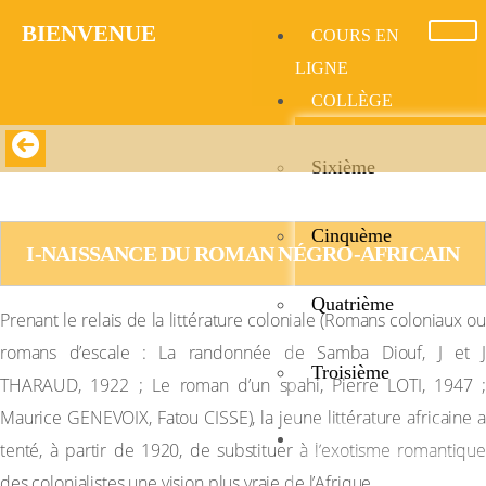
BIENVENUE​
COURS EN
LIGNE
COLLÈGE
Sixième
LE ROMAN NÉGRO AFRICAIN
Cinquème
I-NAISSANCE DU ROMAN NÉGRO-AFRICAIN
Quatrième
Prenant le relais de la littérature coloniale (Romans coloniaux ou
romans d’escale : La randonnée de Samba Diouf, J et J
Troisième
THARAUD, 1922 ; Le roman d’un spahi, Pierre LOTI, 1947 ;
Maurice GENEVOIX, Fatou CISSE), la jeune littérature africaine a
LYCÉE
tenté, à partir de 1920, de substituer à l’exotisme romantique
des colonialistes une vision plus vraie de l’Afrique.