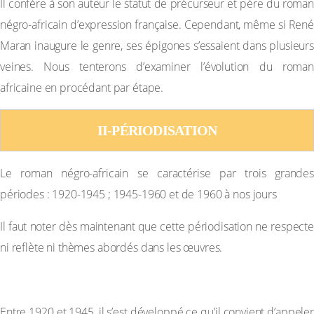
Il confère à son auteur le statut de précurseur et père du roman
négro-africain d’expression française. Cependant, même si René
Maran inaugure le genre, ses épigones s’essaient dans plusieurs
veines. Nous tenterons d’examiner l’évolution du roman
africaine en procédant par étape.
II-PÉRIODISATION
Le roman négro-africain se caractérise par trois grandes
périodes : 1920-1945 ; 1945-1960 et de 1960 à nos jours
Il faut noter dès maintenant que cette périodisation ne respecte
ni reflète ni thèmes abordés dans les œuvres.
A-La première période 1920-1945
Entre 1920 et 1945, il s’est développé ce qu’il convient d’appeler