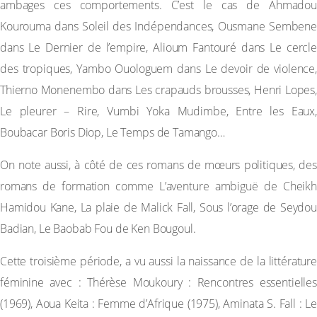
ambages ces comportements. C’est le cas de Ahmadou
Kourouma dans Soleil des Indépendances, Ousmane Sembene
dans Le Dernier de l’empire, Alioum Fantouré dans Le cercle
des tropiques, Yambo Ouologuem dans Le devoir de violence,
Thierno Monenembo dans Les crapauds brousses, Henri Lopes,
Le pleurer – Rire, Vumbi Yoka Mudimbe, Entre les Eaux,
Boubacar Boris Diop, Le Temps de Tamango…
On note aussi, à côté de ces romans de mœurs politiques, des
romans de formation comme L’aventure ambiguë de Cheikh
Hamidou Kane, La plaie de Malick Fall, Sous l’orage de Seydou
Badian, Le Baobab Fou de Ken Bougoul.
Cette troisième période, a vu aussi la naissance de la littérature
féminine avec : Thérèse Moukoury : Rencontres essentielles
(1969), Aoua Keita : Femme d’Afrique (1975), Aminata S. Fall : Le