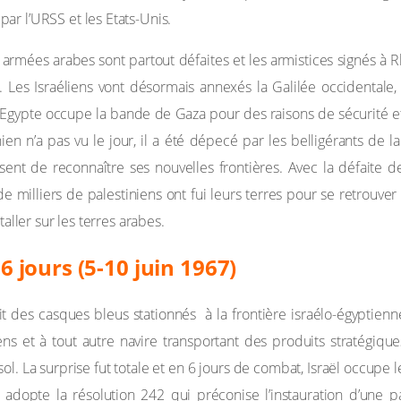
r l’URSS et les Etats-Unis.
s armées arabes sont partout défaites et les armistices signés à R
bes. Les Israéliens vont désormais annexés la Galilée occidentale
. L’Egypte occupe la bande de Gaza pour des raisons de sécurité e
nien n’a pas vu le jour, il a été dépecé par les belligérants de 
usent de reconnaître ses nouvelles frontières. Avec la défai
e milliers de palestiniens ont fui leurs terres pour se retrouver
taller sur les terres arabes.
6 jours (5-10 juin 1967)
it des casques bleus stationnés à la frontière israélo-égyptien
ns et à tout autre navire transportant des produits stratégiques 
sol. La surprise fut totale et en 6 jours de combat, Israël occupe 
opte la résolution 242 qui préconise l’instauration d’une paix