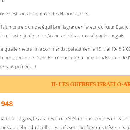
a.
lisée est sous le contrôle des Nations Unies.
ait montre d’un déséquilibre flagrant en faveur du futur Etat juif
n. Il est rejeté par les Arabes et désapprouvé par les anglais.
qu’elle mettra fin à son mandat palestinien le 15 Mai 1948 à 0
us la présidence de David Ben Gourion proclame la naissance de l’
ire sans précédent.
II- LES GUERRES ISRAELO-A
 1948
art des anglais, les arabes font pénétrer leurs armées en Palesti
nés au début du conflit, les juifs vont profiter des trêves n