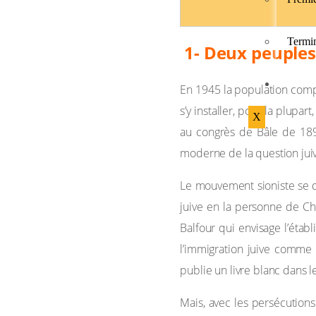
Termi
1- Deux peuples
BIBL
En 1945 la population compt
s’y installer, pour la plupa
X
au congrès de Bâle de 1897
moderne de la question juiv
Le mouvement sioniste se do
juive en la personne de Ch
Balfour qui envisage l’étab
l’immigration juive comme s
publie un livre blanc dans le
Mais, avec les persécution