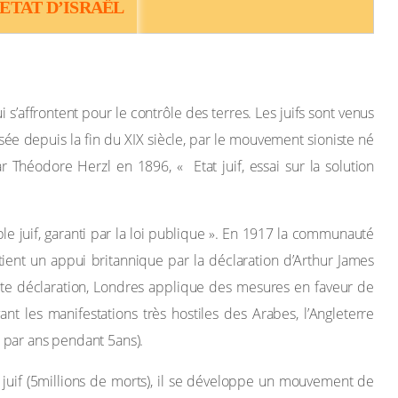
’ETAT D’ISRAËL
’affrontent pour le contrôle des terres. Les juifs sont venus
isée depuis la fin du XIX siècle, par le mouvement sioniste né
 Théodore Herzl en 1896, « Etat juif, essai sur la solution
le juif, garanti par la loi publique ». En 1917 la communauté
ient un appui britannique par la déclaration d’Arthur James
 cette déclaration, Londres applique des mesures en faveur de
nt les manifestations très hostiles des Arabes, l’Angleterre
as par ans pendant 5ans).
juif (5millions de morts), il se développe un mouvement de