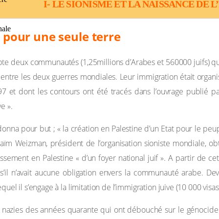
I- LE SIONISME ET LA NAISSANCE DE L
nale
 pour une seule terre
IOTHÉQUE
e deux communautés (1,25millions d’Arabes et 560000 juifs) qui s
rt, entre les deux guerres mondiales. Leur immigration était organ
 et dont les contours ont été tracés dans l’ouvrage publié par
e ».
nna pour but ; « la création en Palestine d’un Etat pour le peup
aïm Weizman, président de l’organisation sioniste mondiale, obt
lissement en Palestine « d’un foyer national juif ». A partir de
’il n’avait aucune obligation envers la communauté arabe. Deva
quel il s’engage à la limitation de l’immigration juive (10 000 vis
s nazies des années quarante qui ont débouché sur le génocide 