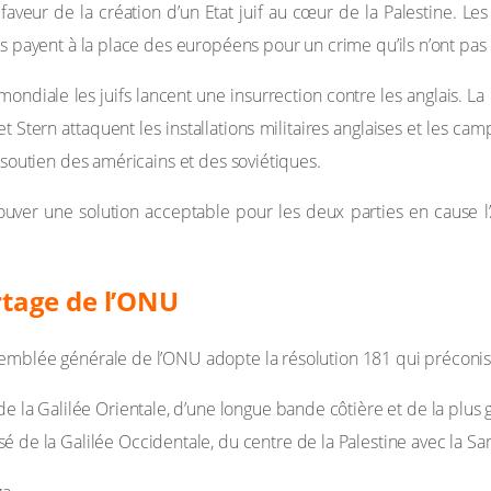
n faveur de la création d’un Etat juif au cœur de la Palestine. L
ns payent à la place des européens pour un crime qu’ils n’ont pa
mondiale les juifs lancent une insurrection contre les anglais. L
 et Stern attaquent les installations militaires anglaises et les
 soutien des américains et des soviétiques.
rouver une solution acceptable pour les deux parties en cause l
artage de l’ONU
mblée générale de l’ONU adopte la résolution 181 qui préconise l
de la Galilée Orientale, d’une longue bande côtière et de la plus
 de la Galilée Occidentale, du centre de la Palestine avec la Sam