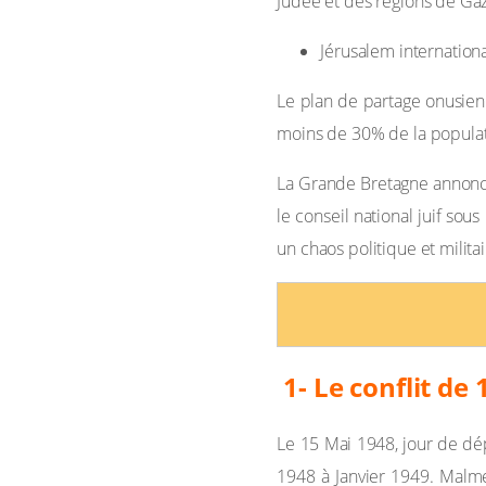
Judée et des régions de Gaz
Jérusalem internationa
Le plan de partage onusien f
moins de 30% de la populatio
La Grande Bretagne annonce 
le conseil national juif so
un chaos politique et milita
1- Le conflit de
Le 15 Mai 1948, jour de dép
1948 à Janvier 1949. Malme