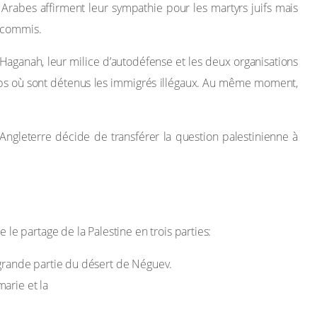
es Arabes affirment leur sympathie pour les martyrs juifs mais
s commis.
a Haganah, leur milice d’autodéfense et les deux organisations
 camps où sont détenus les immigrés illégaux. Au même moment,
’Angleterre décide de transférer la question palestinienne à
e partage de la Palestine en trois parties:
 grande partie du désert de Néguev.
arie et la