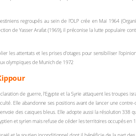
lestiniens regroupés au sein de l’OLP crée en Mai 1964 (Organi
tion de Yasser Arafat (1969), il préconise la lutte populaire contr
plier les attentats et les prises d’otages pour sensibiliser l’op
 jeux olympiques de Munich de 1972
 Kippour
aration de guerre, l’Egypte et la Syrie attaquent les troupes isr
ficulté. Elle abandonne ses positions avant de lancer une contre
envoie des casques bleus. Elle adopte aussi la résolution 338 qu
 égyptien et syrien mais refuse de céder les territoires occupés en
’Israël et le soutien inconditionnel dont il bénéficie de la part d