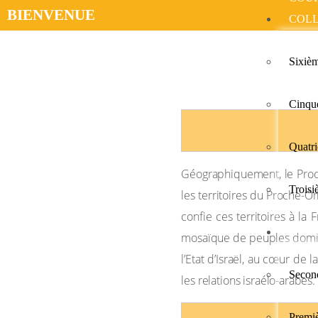
BIENVENUE​
COL
LA DÉCOLONISATION AU P
Sixiè
Cinqu
Quatr
Géographiquement, le Proche
Trois
les territoires du Proche-O
confie ces territoires à la
LYCÉ
mosaïque de peuples dominés 
l’Etat d’Israël, au cœur de
Secon
les relations israélo-arabes.
Premi