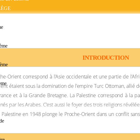
LÈGE
ROCHE-ORIENT : LA QUESTION PALESTI
me
ISRAELO -ARABES
ème
INTRODUCTION
ième
-Orient correspond à l’Asie occidentale et une partie de l’Afr
ième
rient étaient sous la domination de l’empire Turc Ottoman, allié 
 France et à la Grande Bretagne. La Palestine correspond à la pa
E
par les Arabes. C’est aussi le foyer des trois religions révélées 
 la Palestine en 1948 plonge le Proche-Orient dans un conflit san
de
ère