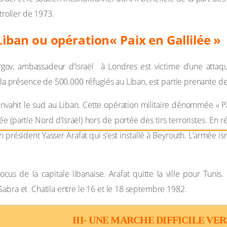
étrolier de 1973.
Liban ou opération« Paix en Gallilée »
rgov, ambassadeur d’Israël à Londres est victime d’une att
 la présence de 500.000 réfugiés au Liban, est partie prenante de 
envahit le sud au Liban. Cette opération militaire dénommée « P
lée (partie Nord d’Israël) hors de portée des tirs terroristes. En
on président Yasser Arafat qui s’est installé à Beyrouth. L’armée i
us de la capitale libanaise. Arafat quitte la ville pour Tunis
abra et Chatila entre le 16 et le 18 septembre 1982.
III- UNE MARCHE DIFFICILE VER