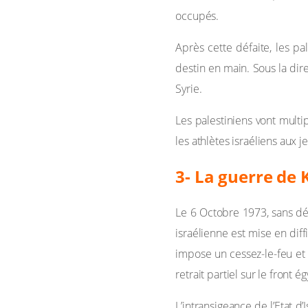
occupés.
Après cette défaite, les pa
destin en main. Sous la direc
Syrie.
Les palestiniens vont multi
les athlètes israéliens aux
3- La guerre de
Le 6 Octobre 1973, sans décl
israélienne est mise en dif
impose un cessez-le-feu et 
retrait partiel sur le front
L’intransigeance de l’Etat d