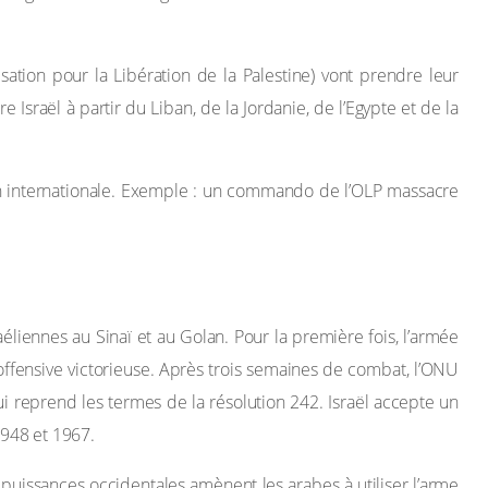
sation pour la Libération de la Palestine) vont prendre leur
e Israël à partir du Liban, de la Jordanie, de l’Egypte et de la
inion internationale. Exemple : un commando de l’OLP massacre
aéliennes au Sinaï et au Golan. Pour la première fois, l’armée
-offensive victorieuse. Après trois semaines de combat, l’ONU
i reprend les termes de la résolution 242. Israël accepte un
 1948 et 1967.
es puissances occidentales amènent les arabes à utiliser l’arme