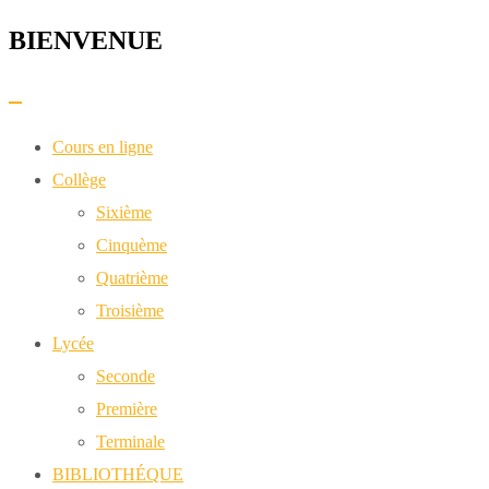
BIENVENUE​
Skip
to
content
Cours en ligne
Collège
Sixième
Cinquème
Quatrième
Troisième
Lycée
Seconde
Première
Terminale
BIBLIOTHÉQUE