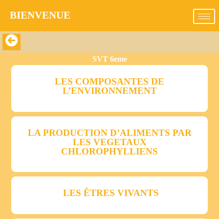
BIENVENUE​
SVT 6eme
LES COMPOSANTES DE
L’ENVIRONNEMENT
LA PRODUCTION D’ALIMENTS PAR
LES VEGETAUX
CHLOROPHYLLIENS
LES ÊTRES VIVANTS