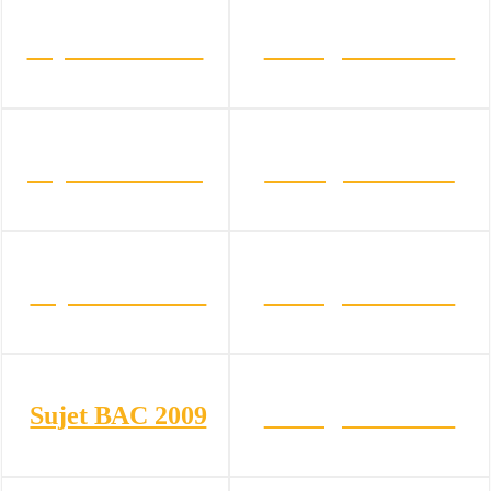
Sujet BAC 2012
Corrigé bac 2012
Sujet BAC 2011
Corrigé bac 2011
Sujet BAC 2010
Corrigé bac 2010
Sujet BAC 2009
Corrigé bac 2009