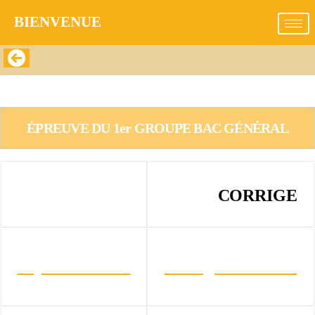
BIENVENUE​
SCIENCE PHYSIQUE S1, S3
ÉPREUVE DU 1er GROUPE BAC GÉNÉRAL
CORRIGE
ÉPREUVE
Sujet BAC 2017
Corrigé BAC 2017