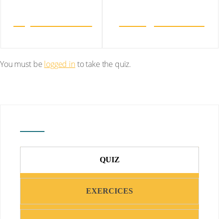
Sujet BAC 2008
Corrigé bac 2008
You must be
logged in
to take the quiz.
QUIZ
EXERCICES