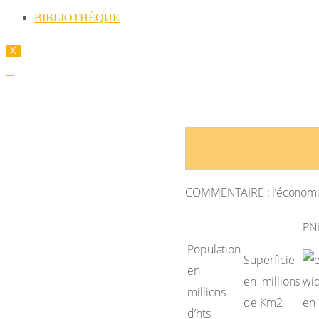
BIBLIOTHÉQUE
X
TYPES DE COMMENTAIRE 
COMMENTAIRE : l’économie d
PNB
Population
Superficie
en
en millions
millions
de Km2
d’hts