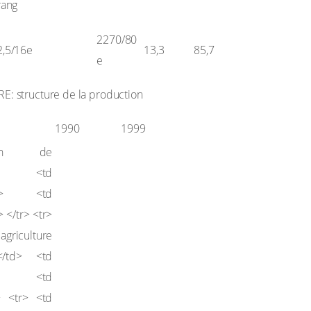
rang
2270/80
2,5/16e
13,3
85,7
e
 structure de la production
1990
1999
on de