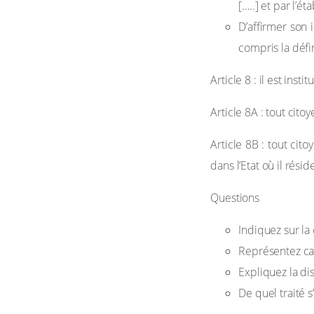
[…..] et par l’
D’affirmer son 
compris la défi
Article 8 : il est ins
Article 8A : tout cito
Article 8B : tout cito
dans l’Etat où il résid
Questions
Indiquez sur la
Représentez car
Expliquez la di
De quel traité s’a