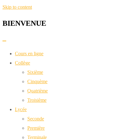
Skip to content
BIENVENUE​
Cours en ligne
Collège
Sixième
Cinquème
Quatrième
Troisième
Lycée
Seconde
Première
Terminale