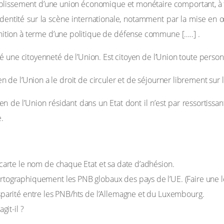
établissement d’une union économique et monétaire comportant, à
identité sur la scène internationale, notamment par la mise en
nition à terme d’une politique de défense commune […..] .
titué une citoyenneté de l’Union. Est citoyen de l’Union toute pers
yen de l’Union a le droit de circuler et de séjourner librement sur
yen de l’Union résidant dans un Etat dont il n’est par ressortissan
e.
 carte le nom de chaque Etat et sa date d’adhésion.
tographiquement les PNB globaux des pays de l’UE. (Faire une l
sparité entre les PNB/hts de l’Allemagne et du Luxembourg.
git-il ?