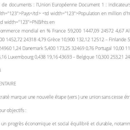
 commerce mondial en % France 59,200 1447,09 24572 4,67 Al
,00 1452,72 24318 4,79 Grèce 10,900 132,12 12512 – Finlande 
4960 1,24 Danemark 5,400 173,25 32469 0,76 Portugal 10,00 11
,16 Luxembourg 0,438 19,16 43693 – Belgique 10,300 253,21 247
3
ENTAIRE
t traité marque une nouvelle étape (vers ) une union sans cesse ét
our objectifs :
un progrès économique et social équilibré et durable, notammen