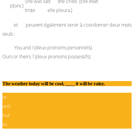
so
She was sad
she cried. (Elle était
So
(donc)
triste
alors
elle pleura.)
And
or
et
peuvent également servir à coordonner deux mots
seuls :
EX :
You and I (deux pronoms personnels)
Ours or theirs ? (deux pronoms possessifs)
0%
The weather today will be cool, ____ it will be rainy.
or
and
but
so
Correct!
Wrong!