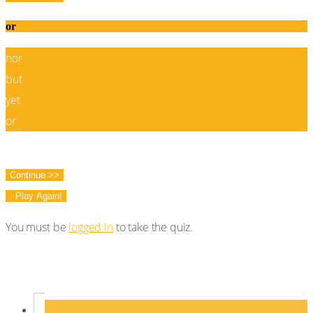
or
nor
but
yet
or
Correct!
Wrong!
Continue >>
Play Again!
You must be
logged in
to take the quiz.