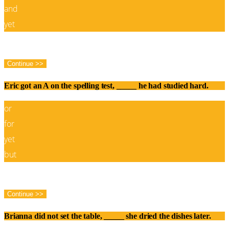
and
yet
Correct!
Wrong!
Continue >>
Eric got an A on the spelling test, _____ he had studied hard.
or
for
yet
but
Correct!
Wrong!
Continue >>
Brianna did not set the table, _____ she dried the dishes later.