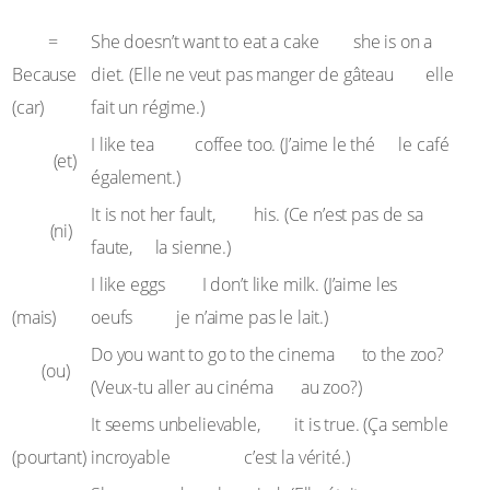
For
for
=
She doesn’t want to eat a cake
she is on a
Because
diet. (Elle ne veut pas manger de gâteau
car
elle
(car)
fait un régime.)
and
I like tea
coffee too. (J’aime le thé
et
le café
And
(et)
également.)
nor
It is not her fault,
his. (Ce n’est pas de sa
Nor
(ni)
faute,
ni
la sienne.)
But
but
I like eggs
I don’t like milk. (J’aime les
(mais)
oeufs
mais
je n’aime pas le lait.)
or
Do you want to go to the cinema
to the zoo?
Or
(ou)
(Veux-tu aller au cinéma
ou
au zoo?)
Yet
yet
It seems unbelievable,
it is true. (Ça semble
(pourtant)
incroyable
pourtant
c’est la vérité.)