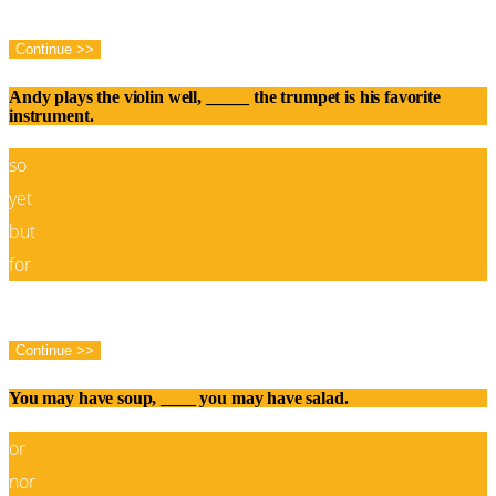
Continue >>
Andy plays the violin well, _____ the trumpet is his favorite
instrument.
so
yet
but
for
Correct!
Wrong!
Continue >>
You may have soup, ____ you may have salad.
or
nor