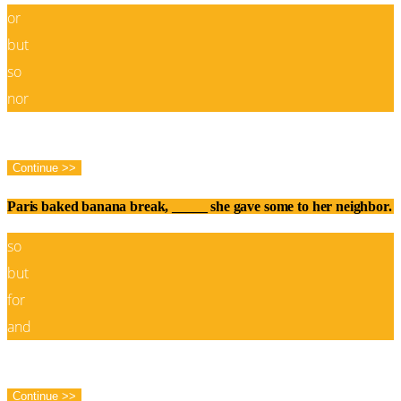
or
but
so
nor
Correct!
Wrong!
Continue >>
Paris baked banana break, _____ she gave some to her neighbor.
so
but
for
and
Correct!
Wrong!
Continue >>