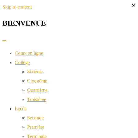
×
Skip to content
BIENVENUE​
Cours en ligne
Collège
Sixième
Cinquème
Quatrième
Troisième
Lycée
Seconde
Première
Terminale