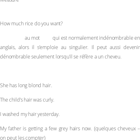
salt.
How much rice do you want?
Attention
hair
au mot
qui est normalement indénombrable en
anglais, alors il s’emploie au singulier. Il peut aussi devenir
dénombrable seulement lorsqu’il se réfère a un cheveu.
EXAMPLES
She has long blond hair.
The child’s hair was curly.
I washed my hair yesterday.
My father is getting a few grey hairs now. (quelques cheveux –
on peut les compter)