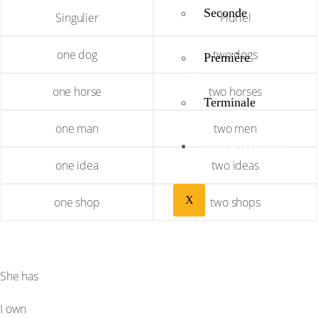
Seconde
Singulier
Pluriel
one dog
two dogs
Première
one horse
two horses
Terminale
one man
two men
BIBLIOTHÉQUE
one idea
two ideas
X
one shop
two shops
EXEMPLES
three dogs.
She has
a house.
I own