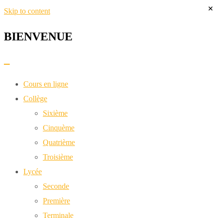
×
Skip to content
BIENVENUE​
Cours en ligne
Collège
Sixième
Cinquème
Quatrième
Troisième
Lycée
Seconde
Première
Terminale