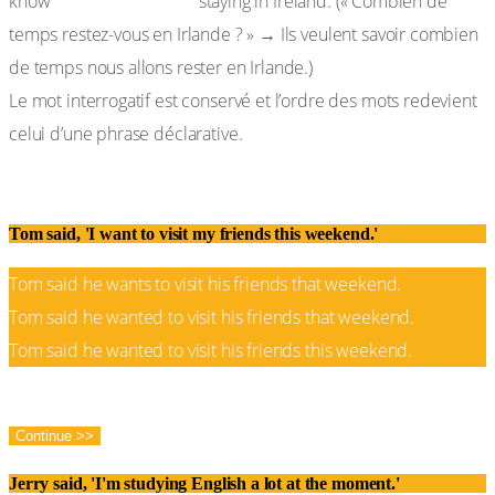
how long we are
know
staying in Ireland. (« Combien de
temps restez-vous en Irlande ? » → Ils veulent savoir combien
de temps nous allons rester en Irlande.)
Le mot interrogatif est conservé et l’ordre des mots redevient
celui d’une phrase déclarative.
0%
Tom said, 'I want to visit my friends this weekend.'
Tom said he wants to visit his friends that weekend.
Tom said he wanted to visit his friends that weekend.
Tom said he wanted to visit his friends this weekend.
Correct!
Wrong!
Continue >>
Jerry said, 'I'm studying English a lot at the moment.'