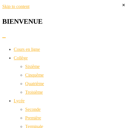
×
Skip to content
BIENVENUE​
Cours en ligne
Collège
Sixième
Cinquème
Quatrième
Troisième
Lycée
Seconde
Première
Terminale