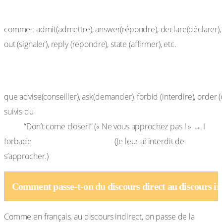
d’autres verbes,
comme : admit(admettre), answer(répondre), declare(déclarer),
out (signaler), reply (repondre), state (affirmer), etc.
Pour donner un ordre ou un conseil, on utilise des
verbes tels
que advise(conseiller), ask(demander), forbid (interdire), order (
complément + to.
suivis du
Ex. :
“Don’t come closer!” (« Ne vous approchez pas ! » → I
them to come closer.
forbade
(Je leur ai interdit de
s’approcher.)
Comment passe-t-on du discours direct au discours in
Comme en français, au discours indirect, on passe de la