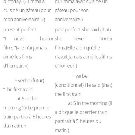
birthday.”(« Emma a
qu’Emma avait cuisiné un
cuisiné un gâteau pour
gâteau pour son
mon anniversaire. »)
anniversaire.)
present perfect
past perfect She said (that)
‘ve
liked
had
liked
“I
never
horror
she
never
horror
films.”(« Je n’ai jamais
films.(Elle a dit qu’elle
aimé les films
n’avait jamais aimé les films
d’horreur. »)
d’horreur.)
would
+ verbe
will
+ verbe (futur)
(conditionnel) He said (that)
will
“The first train
would
the first train
leave
at 5 in the
leave
at 5 in the morning.(Il
morning.”(« Le premier
a dit que le premier train
train partira à 5 heures
partirait à 5 heures du
du matin. »
matin.)