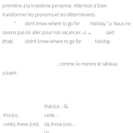
première à la troisième personne. Attention à bien
transformer les pronoms et les déterminants.
Ex. :
We
our
“
don’t know where to go for
holiday.” (« Nous ne
They
savons pas où aller pour nos vacances. ») →
said
they
their
(that)
didn’t know where to go for
holiday.
– Les
repères spatiaux-temporels
liés à la situation
d’énonciation changent
, comme le montre le tableau
suivant :
Discours
Discours direct
indirect
that (ce…-là,
this (ce,
cette…-
cette), these (ces)
là), those (ces…-