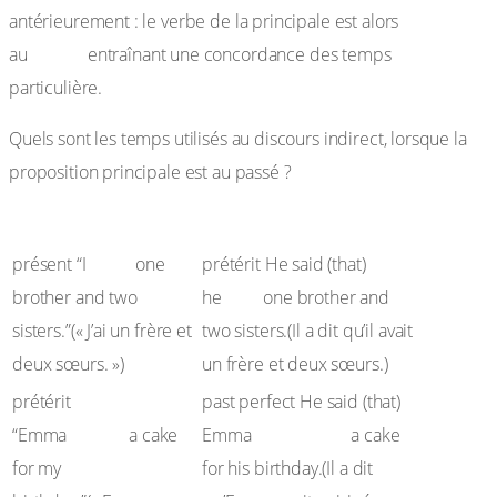
antérieurement : le verbe de la principale est alors
passé
,
au
entraînant une concordance des temps
particulière.
Quels sont les temps utilisés au discours indirect, lorsque la
proposition principale est au passé ?
Discours direct
Discours indirect
have
présent “I
one
prétérit He said (that)
had
brother and two
he
one brother and
sisters.”(« J’ai un frère et
two sisters.(Il a dit qu’il avait
deux sœurs. »)
un frère et deux sœurs.)
prétérit
past perfect He said (that)
baked
had baked
“Emma
a cake
Emma
a cake
for my
for his birthday.(Il a dit