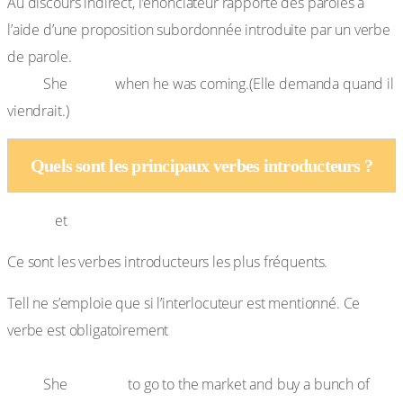
Au discours indirect, l’énonciateur rapporte des paroles à
l’aide d’une proposition subordonnée introduite par un verbe
de parole.
Ex. :
asked
She
when he was coming.(Elle demanda quand il
viendrait.)
Quels sont les principaux verbes introducteurs ?
a) Tell
say
et
Ce sont les verbes introducteurs les plus fréquents.
Tell ne s’emploie que si l’interlocuteur est mentionné. Ce
suivi d’un nom ou d’un
verbe est obligatoirement
pronom.
Ex. :
told me
She
to go to the market and buy a bunch of