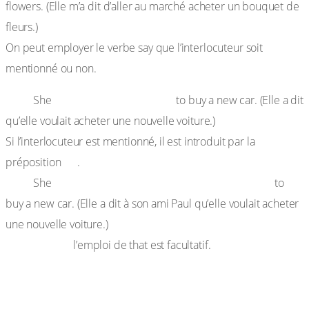
flowers. (Elle m’a dit d’aller au marché acheter un bouquet de
fleurs.)
On peut employer le verbe say que l’interlocuteur soit
mentionné ou non.
E
x. :
said (that) she wanted
She
to buy a new car. (Elle a dit
qu’elle voulait acheter une nouvelle voiture.)
Si l’interlocuteur est mentionné, il est introduit par la
to
préposition
.
Ex. :
said to her friend Paul (that) she wanted
She
to
buy a new car. (Elle a dit à son ami Paul qu’elle voulait acheter
une nouvelle voiture.)
Remarque :
l’emploi de that est facultatif.
b) Les autres verbes
Les paroles rapportées peuvent être introduites par