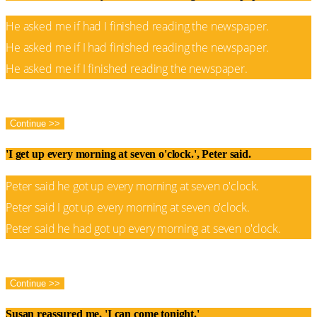
He asked me if had I finished reading the newspaper.
He asked me if I had finished reading the newspaper.
He asked me if I finished reading the newspaper.
Correct!
Wrong!
Continue >>
'I get up every morning at seven o'clock.', Peter said.
Peter said he got up every morning at seven o'clock.
Peter said I got up every morning at seven o'clock.
Peter said he had got up every morning at seven o'clock.
Correct!
Wrong!
Continue >>
Susan reassured me, 'I can come tonight.'