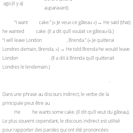
ago (il y a)
auparavant)
Ex. :
this
“I want
cake.” (« Je veux ce gâteau ») → He said (that)
t
hat
he wanted
cake. (Il a dit qu’il voulait ce gâteau-là.)
tomorrow
“I will leave London
, Brenda.” (« Je quitterai
Londres demain, Brenda. ») → He told Brenda he would leave
the day after
London
. (Il a dit à Brenda qu’il quitterait
Londres le lendemain.)
– Enfin, les temps utilisés changent également
.
Dans une phrase au discours indirect, le verbe de la
présent.
principale peut être au
Ex. :
says
He
he wants some cake. (Il dit qu’il veut du gâteau).
Le plus souvent cependant, le discours indirect est utilisé
pour rapporter des paroles qui ont été prononcées