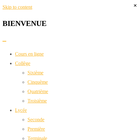
×
Skip to content
BIENVENUE​
Cours en ligne
Collège
Sixième
Cinquème
Quatrième
Troisième
Lycée
Seconde
Première
Terminale