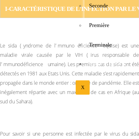
Seconde
I-CARACTÉRISTIQUE DE L'INFECTION PAR LE 
Première
1-Données épidémiologiques
Terminale
s
i
d
a
Le sida (
yndrome de l’
mmuno
éficience
cquise) est une
v
maladie virale causée par le VIH (
irus responsable de
i
h
l’
mmunodéficience
umaine). Les premiers cas de sida ont été
BIBLIOTHÉQUE
détectés en 1981 aux Etats Unis. Cette maladie s’est rapidement
propagée dans le monde entier : on parle de pandémie. Elle est
X
inégalement répartie avec un maximum de cas en Afrique (au
sud du Sahara).
2-Le dépistage
Pour savoir si une personne est infectée par le virus du sida