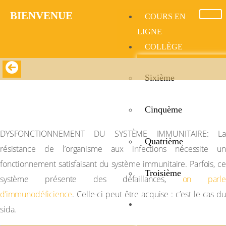
BIENVENUE​
COURS EN
LIGNE
COLLÈGE
Sixième
DYSFONCTIONNEMENT DU SYSTÈME
IMMUNITAIRE : CAS DE L’INFECTION AU VIH
Cinquème
SIDA
DYSFONCTIONNEMENT DU SYSTÈME IMMUNITAIRE: La
Quatrième
résistance de l’organisme aux infections nécessite un
fonctionnement satisfaisant du système immunitaire. Parfois, ce
Troisième
système présente des défaillances,
on parl
d’immunodéficience
. Celle-ci peut être acquise : c’est le cas du
LYCÉE
sida.