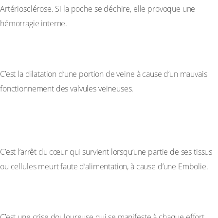
Artériosclérose. Si la poche se déchire, elle provoque une
hémorragie interne.
IV-7 La Varice
C’est la dilatation d’une portion de veine à cause d’un mauvais
fonctionnement des valvules veineuses.
IV-8 L’Infarctus du Myocarde ou Crise
Cardiaque
C’est l’arrêt du cœur qui survient lorsqu’une partie de ses tissus
ou cellules meurt faute d’alimentation, à cause d’une Embolie.
IV-9 L’Angine de Poitrine
C’est une crise douloureuse qui se manifeste à chaque effort.