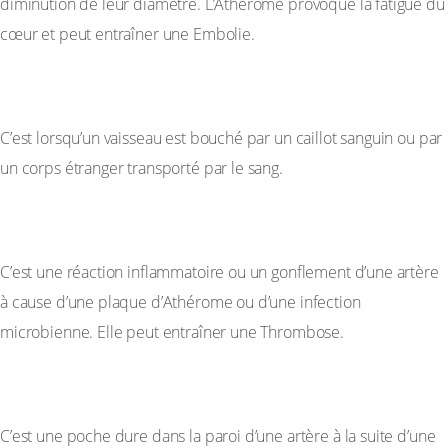
diminution de leur diamètre. L’Athérome provoque la fatigue du
cœur et peut entraîner une Embolie.
IV-4 L’Embolie ou Thrombose
C’est lorsqu’un vaisseau est bouché par un caillot sanguin ou par
un corps étranger transporté par le sang.
IV-5 L’Artérite
C’est une réaction inflammatoire ou un gonflement d’une artère
à cause d’une plaque d’Athérome ou d’une infection
microbienne. Elle peut entraîner une Thrombose.
IV-6 L’Anévrisme
C’est une poche dure dans la paroi d’une artère à la suite d’une