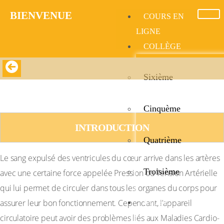
BIENVENUE​
COURS EN
LIGNE
COLLÈGE
Sixième
PRESSION ARTERIELLE ET MALADIES
CARDIO-VASCULAIRES
Cinquème
INTRODUCTION
Quatrième
Le sang expulsé des ventricules du cœur arrive dans les artères
Troisième
avec une certaine force appelée Pression ou Tension Artérielle
qui lui permet de circuler dans tous les organes du corps pour
assurer leur bon fonctionnement. Cependant, l’appareil
LYCÉE
circulatoire peut avoir des problèmes liés aux Maladies Cardio-