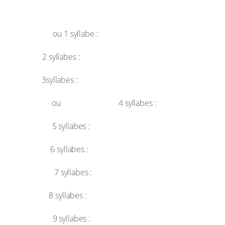
Dénomination
Monosyllabe
ou 1 syllabe :
Dissyllabe
2 syllabes :
Trisyllabe
3syllabes :
Tétrasyllabe
quadrisyllabe
ou
4 syllabes :
Pentasyllabe
5 syllabes :
Hexasyllabe
6 syllabes :
Heptasyllabe
7 syllabes :
Octosyllabe
8 syllabes :
énnéasyllabe
9 syllabes :