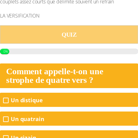
couplets assez courts que délimite souvent un refrain
LA VERSIFICATION
QUIZ
0%
Comment appelle-t-on une
strophe de quatre vers ?
Un distique
Un quatrain
Un sizain