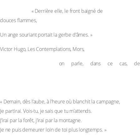
Exemple :
« Derrière elle, le front baigné de
douces flammes,
Un ange souriant portait la gerbe d’âmes. »
Victor Hugo, Les Contemplations, Mors,
– A b a b :
on parle, dans ce cas, de
rimes croisées ou alternées
Exemple :
a
« Demain, dès l’aube, à l’heure où blanchit la campagne,
b
Je partirai. Vois-tu, je sais que tu m’attends.
a
J’irai par la forêt, j’irai par la montagne.
b
Je ne puis demeurer loin de toi plus longtemps. »