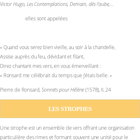
Victor Hugo, Les Contemplations, Demain, dès l’aube,…
– A b b a :
rimes embrassées.
elles sont appelées
Exemple :
a
« Quand vous serez bien vieille, au soir à la chandelle,
b
Assise auprès du feu, dévidant et filant,
b
Direz chantant mes vers, en vous émerveillant :
a
« Ronsard me célébrait du temps que j’étais belle. »
Pierre de Ronsard,
Sonnets pour Hélène
(1578), II, 24
LES STROPHES
Une strophe est un ensemble de vers offrant une organisation
particulière des rimes et formant souvent une unité pour le