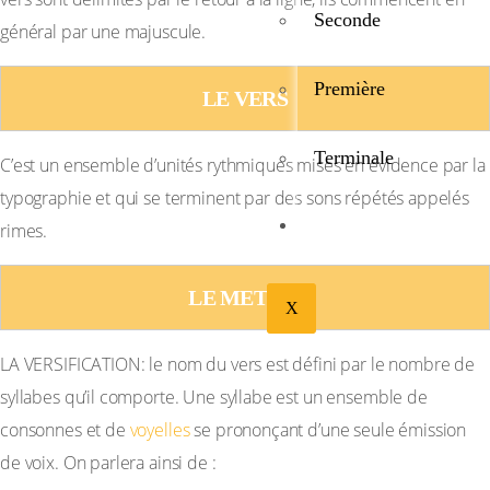
Seconde
général par une majuscule.
Première
LE VERS
Terminale
C’est un ensemble d’unités rythmiques mises en évidence par la
typographie et qui se terminent par des sons répétés appelés
BIBLIOTHÉQUE
rimes.
LE METRE:
X
LA VERSIFICATION: le nom du vers est défini par le nombre de
syllabes qu’il comporte. Une syllabe est un ensemble de
consonnes et de
voyelles
se prononçant d’une seule émission
de voix. On parlera ainsi de :