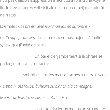
n’y a pas d’élision (suppression à l’écrit ou à l’oral d’une voyelle
finale devant une voyelle initiale ou un « h » muet) mais plutôt
de hiatus.
Exemple :
« Le pré est vénéneux mais joli en automne. »
Le découpage du vers
:
Il ne correspond pas toujours à l’unité
syntaxique (l’unité de sens).
L’enjambement :
On parle d’enjambement si la phrase se
prolonge d’un vers sur l’autre.
Le rejet :
Il symbolise le ou les mots détachés au vers suivant :
«
Demain, dès l’aube, à l’heure où blanchit la campagne,
Je partirai
. Vois-tu, je sais que m’attends. »
Le contre-rejet :
Il consiste à isoler un mot ou un groupe de