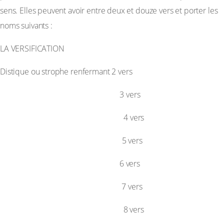
sens. Elles peuvent avoir entre deux et douze vers et porter les
noms suivants :
LA VERSIFICATION
Distique ou strophe renfermant 2 vers
Tercet
3 vers
Quatrain
4 vers
Quintil
5 vers
Sixain
6 vers
Septain
7 vers
Huitain
8 vers