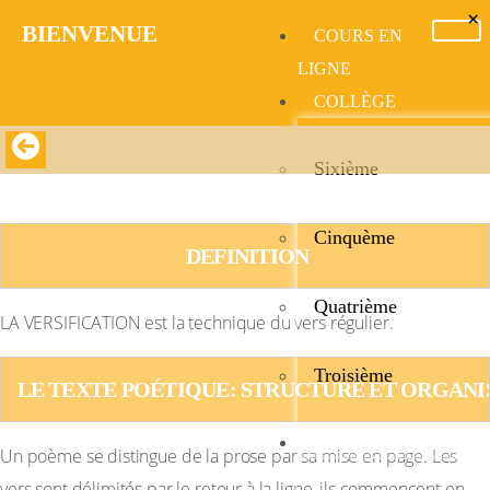
×
BIENVENUE​
COURS EN
LIGNE
COLLÈGE
Sixième
LA VERSIFICATION
Cinquème
 DEFINITION
Quatrième
LA VERSIFICATION est la technique du vers régulier.
Troisième
LE TEXTE POÉTIQUE: STRUCTURE ET ORGANI
LYCÉE
Un poème se distingue de la prose par sa mise en page. Les
vers sont délimités par le retour à la ligne, ils commencent en