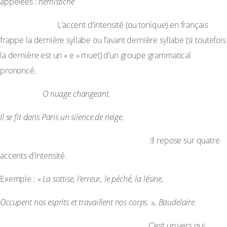
appelées :
hémistiche
– Les accents:
L’accent d’intensité (ou tonique) en français
frappe la dernière syllabe ou l’avant dernière syllabe (si toutefois
la dernière est un « e » muet) d’un groupe grammatical
prononcé.
Exemple :
O nuage changeant.
Il se fit dans Paris un silence de neige.
– L’alexandrin binaire ou tétramètre
:Il repose sur quatre
accents d’intensité.
Exemple : «
La sottise, l’erreur, le péché, la lésine,
Occupent nos esprits et travaillent nos corps. », Baudelaire.
– L’alexandrin ternaire ou trimètre :
C’est un vers qui