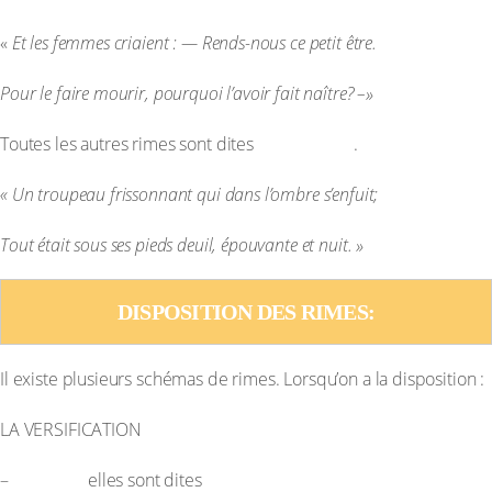
«
Et les femmes criaient : — Rends-nous ce petit être.
Pour le faire mourir, pourquoi l’avoir fait naître? –»
masculines
Toutes les autres rimes sont dites
.
« Un troupeau frissonnant qui dans l’ombre s’enfuit;
Tout était sous ses pieds deuil, épouvante et nuit. »
DISPOSITION DES RIMES:
Il existe plusieurs schémas de rimes. Lorsqu’on a la disposition :
LA VERSIFICATION
A a b b :
plates ou suivies
–
elles sont dites