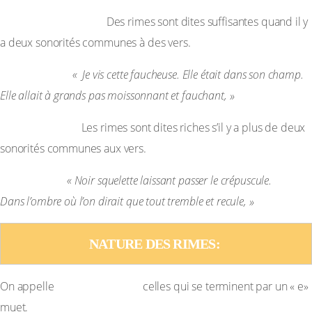
Rimes suffisantes :
Des rimes sont dites suffisantes quand il y
a deux sonorités communes à des vers.
Exemple :
« Je vis cette faucheuse. Elle était dans son champ.
Elle allait à grands pas moissonnant et fauchant, »
Rimes riches :
Les rimes sont dites riches s’il y a plus de deux
sonorités communes aux vers.
Exemple :
« Noir squelette laissant passer le crépuscule.
Dans l’ombre où l’on dirait que tout tremble et recule, »
NATURE DES RIMES: 
rime féminines
On appelle
celles qui se terminent par un « e»
muet.