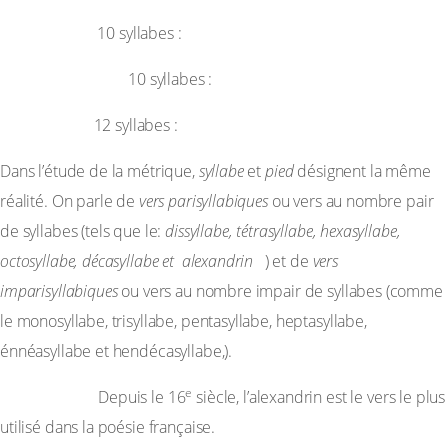
Décasyllabe
10 syllabes :
Hendécasyllabe
10 syllabes :
Alexandrin
12 syllabes :
Dans l’étude de la métrique,
syllabe
et
pied
désignent la même
réalité. On parle de
vers parisyllabiques
ou vers au nombre pair
de syllabes (tels que le:
dissyllabe, tétrasyllabe, hexasyllabe,
octosyllabe, décasyllabe et alexandrin
) et de
vers
imparisyllabiques
ou vers au nombre impair de syllabes (comme
le monosyllabe, trisyllabe, pentasyllabe, heptasyllabe,
énnéasyllabe et hendécasyllabe,).
e
Remarque :
Depuis le 16
siècle, l’alexandrin est le vers le plus
utilisé dans la poésie française.