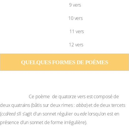
Neuvain
9 vers
Dizain
10 vers
Onzain
11 vers
Douzain
12 vers
QUELQUES FORMES DE POÈMES
LES POÈMES DE FORMES FIXES
– Le sonnet :
Ce poème de quatorze vers est composé de
deux quatrains (bâtis sur deux rimes :
abba
) et de deux tercets
(
ccd/eed
s’il s’agit d’un sonnet régulier ou
ede
lorsqu’on est en
présence d’un sonnet de forme irrégulière).