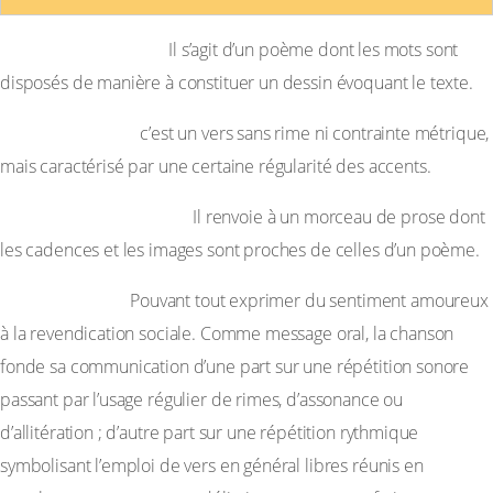
– Le calligramme :
Il s’agit d’un poème dont les mots sont
disposés de manière à constituer un dessin évoquant le texte.
– Le vers libre :
c’est un vers sans rime ni contrainte métrique,
mais caractérisé par une certaine régularité des accents.
– Le poème en prose :
Il renvoie à un morceau de prose dont
les cadences et les images sont proches de celles d’un poème.
– La chanson :
Pouvant tout exprimer du sentiment amoureux
à la revendication sociale. Comme message oral, la chanson
fonde sa communication d’une part sur une répétition sonore
passant par l’usage régulier de rimes, d’assonance ou
d’allitération ; d’autre part sur une répétition rythmique
symbolisant l’emploi de vers en général libres réunis en