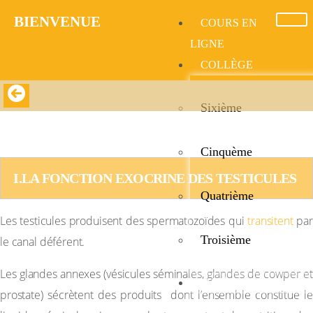
BIENVENUE​
COURS EN
LIGNE
COLLÈGE
Sixième
REGULATION DU FONCTIONNEMENT DE
L’APPAREIL GÉNITAL CHEZ LE MALE
Cinquème
I.LA FONCTION EXOCRINE DES TESTICULES 
Quatrième
Les testicules produisent des spermatozoïdes qui
transitent
pa
Troisième
le canal déférent.
Les glandes annexes (vésicules séminales, glandes de cowper et
LYCÉE
prostate) sécrètent des produits dont l’ensemble constitue le