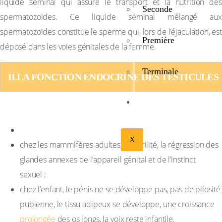
liquide séminal qui assure le transport et la nutrition des
Seconde
spermatozoïdes. Ce liquide séminal mélangé aux
spermatozoïdes constitue le sperme qui, lors de l’éjaculation, est
Première
déposé dans les voies génitales de la femme.
Terminale
II.LA FONCTION ENDOCRINE DES TESTICULES 
BIBLIOTHÉQUE
Expériences
L’ablation des testicules ou castration entraîne
X
chez les mammifères adultes, la stérilité, la régression des
glandes annexes de l’appareil génital et de l’instinct
sexuel ;
chez l’enfant, le pénis ne se développe pas, pas de pilosité
pubienne, le tissu adipeux se développe, une croissance
prolongée
des os longs, la voix reste infantile.