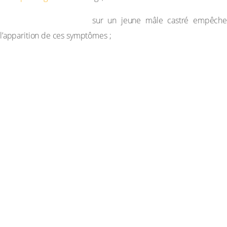
greffe
de
testicule
La
sur un jeune mâle castré empêch
l’apparition de ces symptômes ;
d’extraits
testiculaires
L’injection
a les mêmes effets qu’une
greffe ;
La
destruction
naturelle
ou
accidentelle
des
cellules
interstitielles
entraîne les mêmes effets que la castration.
Interprétation
Les testicules permettent donc le maintien des glandes
annexes, l’apparition des caractères sexuels secondaires et
l’augmentation de l’instinct sexuel. En fait, ce sont les cellules
interstitielles ou cellules de Leydig qui sécrètent une hormone
(la testostérone) responsable de ces caractères sexuels