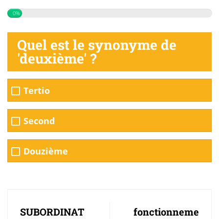
0%
Quel est le synonyme de
'deuxième' ?
Tertio
Second
Douzième
SUBORDINAT
fonctionneme