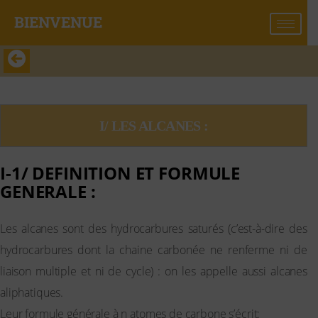
BIENVENUE​
CHAPITRE C2: LES ALCANES
I/ LES ALCANES :
I-1/ DEFINITION ET FORMULE
GENERALE :
Les alcanes sont des hydrocarbures saturés (c’est-à-dire des
hydrocarbures dont la chaine carbonée ne renferme ni de
liaison multiple et ni de cycle) : on les appelle aussi alcanes
aliphatiques.
Leur formule générale à n atomes de carbone s’écrit: