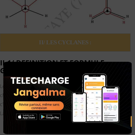
II/ LES CYCLANES :
II-1/ DEFINITION ET FORMULE
×
GENERALE :
Les cyclanes ou alcanes cycliques ont des propriétés physico-
chimique très voisines des alcanes aliphatiques:
c’est pourquoi on les classe dans la famille des alcanes.
La formule générale des cyclanes s’écrit: