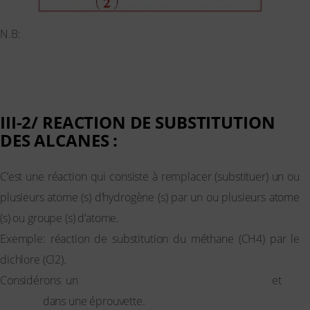
N.B:
Dans le cas où le dioxygène de l’air est en défaut, la
combustion est dite incomplète.
III-2/ REACTION DE SUBSTITUTION
DES ALCANES :
C’est une réaction qui consiste à remplacer (substituer) un ou
plusieurs atome (s) d’hydrogène (s) par un ou plusieurs atome
(s) ou groupe (s) d’atome.
Exemple: réaction de substitution du méthane (CH4) par le
dichlore (Cl2).
Considérons un
mélange jaune-verdâtre de méthane
et
de
dichlore
dans une éprouvette.