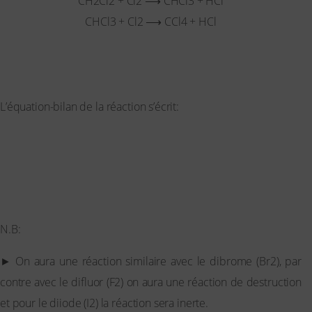
CH2Cl2 + Cl2 ⟶ CHCl3 + HCl
CHCl3 + Cl2 ⟶ CCl4 + HCl
Généralisation de la réaction de substitution des alcanes par
le dichlore:
L’équation-bilan de la réaction s’écrit:
(CnH2n + 2 + x Cl2 → CnH(2n + 2 –
x)Clx + x HCl)
x est appelé degré de substitution
N.B:
► On aura une réaction similaire avec le dibrome (Br2), par
contre avec le difluor (F2) on aura une réaction de destruction
et pour le diiode (I2) la réaction sera inerte.