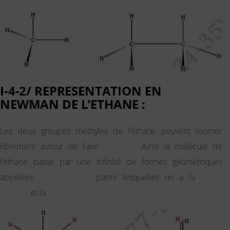
I-4-2/ REPRESENTATION EN
NEWMAN DE L’ETHANE :
Les deux groupes méthyles de l’éthane peuvent tourner
librement autour de l’axe
(C — C)
. Ainsi la molécule de
l’éthane passe par une infinité de formes géométriques
appelées
conformations
parmi lesquelles on a la
forme
décalée
et la
forme éclipsée.