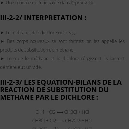
► Une montée de l’eau salée dans l’éprouvette.
III-2-2/ INTERPRETATION :
► Le méthane et le dichlore ont réagi,
► Des corps nouveaux se sont formés: on les appelle les
produits de substitution du méthane,
► Lorsque le méthane et le dichlore réagissent ils laissent
derrière eux un vide.
III-2-3/ LES EQUATION-BILANS DE LA
REACTION DE SUBSTITUTION DU
METHANE PAR LE DICHLORE :
CH4 + Cl2 ⟶ CH3Cl + HCl
CH3Cl + Cl2 ⟶ CH2Cl2 + HCl