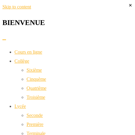
×
Skip to content
BIENVENUE​
Cours en ligne
Collège
Sixième
Cinquème
Quatrième
Troisième
Lycée
Seconde
Première
Terminale