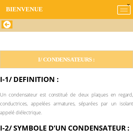
×
BIENVENUE​
CHAPITRE P8: CONDENSATEURS : CAPACITE,
ENERGIE EMMAGASINEE
I/ CONDENSATEURS :
I-1/ DEFINITION :
Un condensateur est constitué de deux plaques en regard,
conductrices, appelées armatures, séparées par un isolant
appelé diélectrique.
I-2/ SYMBOLE D’UN CONDENSATEUR :