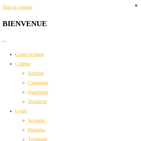
×
Skip to content
BIENVENUE​
Cours en ligne
Collège
Sixième
Cinquème
Quatrième
Troisième
Lycée
Seconde
Première
Terminale