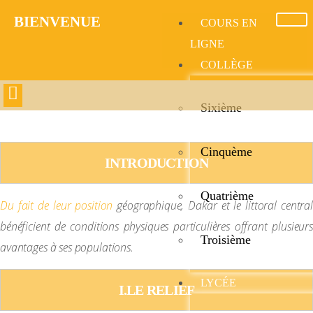
BIENVENUE​
COURS EN
LIGNE
COLLÈGE
Sixième
CONDITIONS PHYSIQUES
Cinquème
INTRODUCTION
Quatrième
Du fait de leur position
géographique, Dakar et le littoral central
bénéficient de conditions physiques particulières offrant plusieurs
Troisième
avantages à ses populations.
LYCÉE
I.LE RELIEF