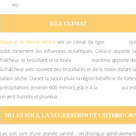
m).
II.LE CLIMAT
canarien
Dakar et le littoral central
ont un climat de type
qui
subit fortement les influences océaniques. Celui-ci apporte la
L’alizé
fraîcheur, le brouillard et la rosée.
maritime apporte de
la fraîcheur avec souvent des brouillards et de la rosée durant la
saison sèche. Durant la saison pluie la région bénéficie de fortes
mousson
précipitations (environ 600 mm/an) grâce à la
qui est
un vent humide et pluvieux.
III.LES SOLS, LA VEGETATION ET L’HYDROGR
Les sols sont d’une grande variété ; on distingue généralement