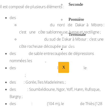
Seconde
Il est composé de plusieurs éléments :
côtes :
des
Première
la Grande côte
du nord de Dakar à Mboro :
c’est une côte sablonneuse, basse et rectiligne ;
Terminale
la Petite côte
du sud de Dakar à Mbour : c’est une
côte rocheuse découpée par des
BIBLIOTHÉQUE
dunes
des
de sable entrecoupées de dépressions
Niayes
nommées les
,
édifices volcaniques :
Mamelles,
Cap
des
les
X
le
manuel
;
îles
des
: Gorée, îles Madeleines ;
baies
des
: Soumbédioune, Ngor, Yoff, Hann, Rufisque,
Bargny ;
massifs
Ndiass
plateau
des
:
(104 m), le
de Thiès (128