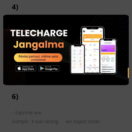
4)
Nor
×
lier deux idées négatives
– Utilisé pour
.
nor
Exemple :
She doesn’t like tea,
does she like coffee.
5)
For
expliquer une cause
– Sert à
(équivalent de
“because”).
for
Exemple :
He stayed at home,
he was sick.
6)
So
conséquence logique
– Exprime une
.
so
Exemple :
It was raining,
we stayed inside.