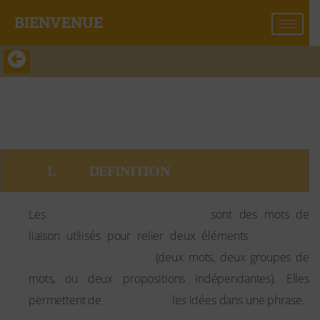
BIENVENUE​
Coordinating Conjunctions
Coordinating Conjunctions
      I.           DEFINITION
coordinating conjunctions
Les
sont des mots de
de même
liaison utilisés pour relier deux éléments
nature grammaticale
(deux mots, deux groupes de
mots, ou deux propositions indépendantes). Elles
coordonner
permettent de
les idées dans une phrase.