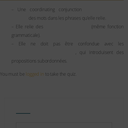
ne modifie pas
– Une coordinating conjunction
l’ordre
des mots dans les phrases qu’elle relie.
éléments équilibrés
– Elle relie des
(même fonction
grammaticale).
– Elle ne doit pas être confondue avec les
subordinating conjunctions
, qui introduisent des
propositions subordonnées.
You must be
logged in
to take the quiz.