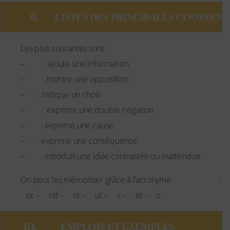
    II.       LISTES DES PRINCIPALES COOR
Les plus courantes sont :
and
–
: ajoute une information
but
–
: montre une opposition
or
–
: indique un choix
nor
–
: exprime une double négation
for
–
: exprime une cause
so
–
: exprime une conséquence
yet
–
: introduit une idée contrastée ou inattendue
FANBOYS
On peut les mémoriser grâce à l’acronyme
:
F
A
N
B
O
Y
S
or –
nd –
or –
ut –
r –
et –
o
 III.           EMPLOIS ET EXEMPLES