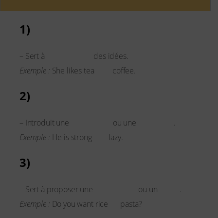
1)
And
additionner
– Sert à
des idées.
and
Exemple :
She likes tea
coffee.
2)
But
opposition
contraste
– Introduit une
ou une
.
but
Exemple :
He is strong
lazy.
3)
Or
alternative
choix
– Sert à proposer une
ou un
.
or
Exemple :
Do you want rice
pasta?