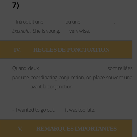
7)
Yet
surprise
contradiction
– Introduit une
ou une
.
yet
Exemple :
She is young,
very wise.
 IV.          REGLES DE PONCTUATION
propositions indépendantes
Quand deux
sont reliées
par une coordinating conjunction, on place souvent une
virgule
avant la conjonction.
Exemple :
but
– I wanted to go out,
it was too late.
    V.           REMARQUES IMPORTANTES