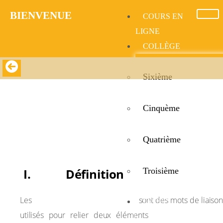
BIENVENUE​
COURS EN
LIGNE
COLLÈGE
Sixième
Coordinating Conjunctions
Cinquème
Coordinating Conjunctions
Quatrième
I. Définition
Troisième
coordinating conjunctions
Les
sont des mots de liaison
LYCÉE
de même nature
utilisés pour relier deux éléments