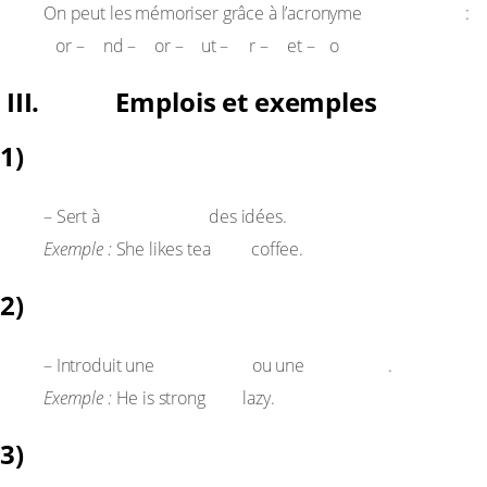
FANBOYS
On peut les mémoriser grâce à l’acronyme
:
F
A
N
B
O
Y
S
or –
nd –
or –
ut –
r –
et –
o
III. Emplois et exemples
1)
And
additionner
– Sert à
des idées.
and
Exemple :
She likes tea
coffee.
2)
But
opposition
contraste
– Introduit une
ou une
.
but
Exemple :
He is strong
lazy.
3)
Or