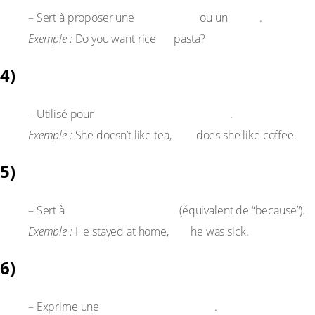
alternative
choix
– Sert à proposer une
ou un
.
or
Exemple :
Do you want rice
pasta?
4)
Nor
lier deux idées négatives
– Utilisé pour
.
nor
Exemple :
She doesn’t like tea,
does she like coffee.
5)
For
expliquer une cause
– Sert à
(équivalent de “because”).
for
Exemple :
He stayed at home,
he was sick.
6)
So
conséquence logique
– Exprime une
.