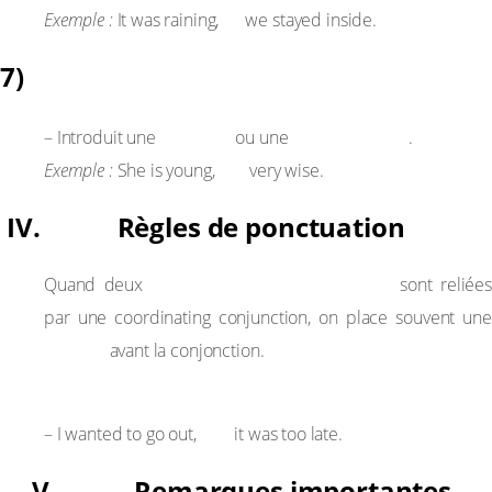
so
Exemple :
It was raining,
we stayed inside.
7)
Yet
surprise
contradiction
– Introduit une
ou une
.
yet
Exemple :
She is young,
very wise.
IV. Règles de ponctuation
propositions indépendantes
Quand deux
sont reliée
par une coordinating conjunction, on place souvent une
virgule
avant la conjonction.
Exemple :
but
– I wanted to go out,
it was too late.
V. Remarques importantes