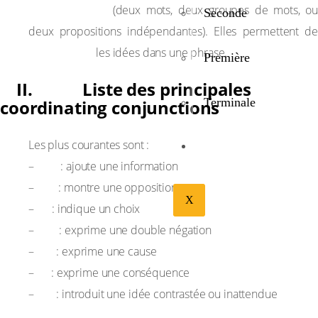
grammaticale
(deux mots, deux groupes de mots, ou
Seconde
deux propositions indépendantes). Elles permettent de
coordonner
les idées dans une phrase.
Première
II. Liste des principales
Terminale
coordinating conjunctions
Les plus courantes sont :
BIBLIOTHÉQUE
and
–
: ajoute une information
but
–
: montre une opposition
X
or
–
: indique un choix
nor
–
: exprime une double négation
for
–
: exprime une cause
so
–
: exprime une conséquence
yet
–
: introduit une idée contrastée ou inattendue