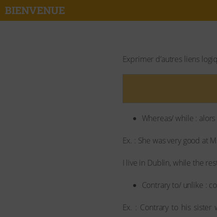
BIENVENUE​
Exprimer d’autres liens log
Whereas/ while : alors
Ex. : She was very good at M
I live in Dublin, while the re
Contrary to/ unlike : c
Ex. : Contrary to his sist