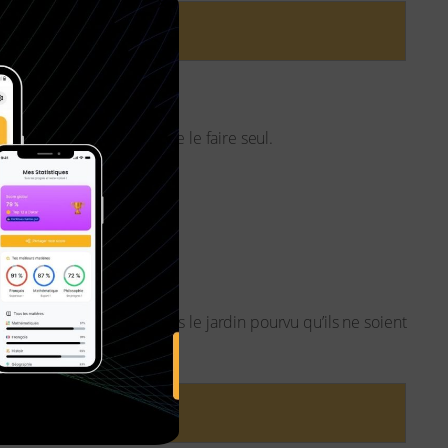
×
on que tu essaies d’abord de le faire seul.
 ne pas le faire.
ange pas qu’ils jouent dans le jardin pourvu qu’ils ne soient