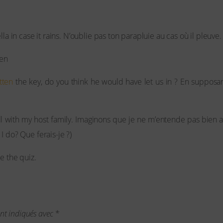
lla in case it rains. N’oublie pas ton parapluie au cas où il pleuve.
 en
tten
the key, do you think he would have let us in ? En supposant
l with my host family. Imaginons que je ne m’entende pas bien av
I do? Que ferais-je ?)
e the quiz.
ont indiqués avec
*