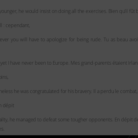
unger, he would insist on doing all the exercises. Bien qu’il fût bi
ll : cependant,
ever you will have to apologize for being rude. Tu as beau avoi
yet I have never been to Europe. Mes grand-parents étaient Irland
ins,
rtheless he was congratulated for his bravery. Il a perdu le combat,
en dépit
frailty, he managed to defeat some tougher opponents. En dépit d
es.