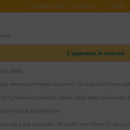
COURS EN LIGNE
COLLÈGE
LYCÉE
Exprimer d’autres liens logiques
iques3
L'opposition, le contraste
 que, tandis
aths whereas her brother hated them. Elle était très forte en maths
st of my family lives in Belfast. J’habite Dublin tandis que le reste d
ontrairement à/ à la différence
er who was a real bookworm, he would never bother to open a b