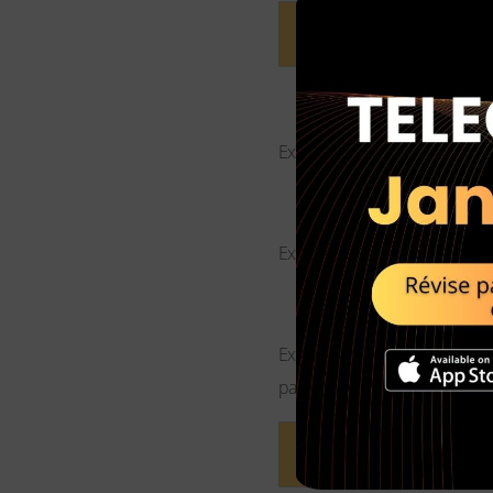
Provided/ on condition
Ex. : I will help you on condi
Unless : à moins
Ex. :
Do as you please, unless
As long as/ so long as 
Ex. : I don’t mind their play
pas trop bruyants.