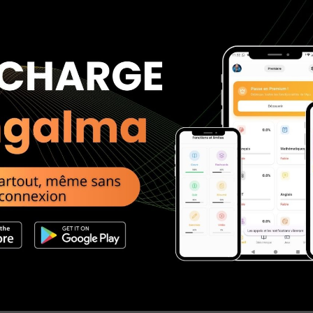
III.La condition
 that : pourvu que/ à la condition
tion that you try to do it on your own first. Je t’aiderai à la conditi
 you are told not to.
Fais comme tu veux, à moins qu’on te dise de
: pourvu
ing in the garden as long as they are not too noisy. Cela ne me dér
IV.L'hypothèse