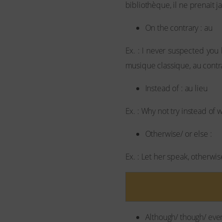
bibliothèque, il ne prenait ja
On the contrary : au
Ex. : I never suspected you 
musique classique, au contra
Instead of : au lieu
Ex. : Why not try instead of
Otherwise/ or else :
Ex. : Let her speak, otherwis
Although/ though/ eve