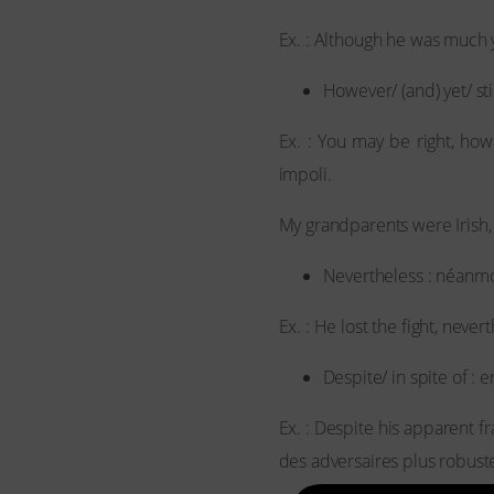
Ex. : Although he was much yo
However/ (and) yet/ sti
Ex. : You may be right, how
impoli.
My grandparents were Irish, 
Nevertheless : néanmo
Ex. : He lost the fight, neve
Despite/ in spite of : 
Ex. : Despite his apparent 
des adversaires plus robust