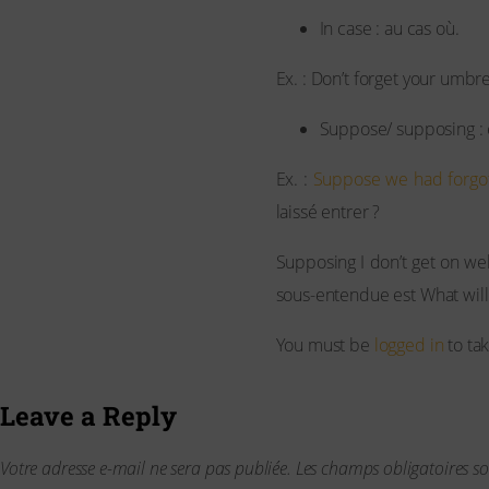
In case : au cas où.
Ex. : Don’t forget your umbre
Suppose/ supposing :
Ex. :
Suppose we had forgo
laissé entrer ?
Supposing I don’t get on wel
sous-entendue est What will 
You must be
logged in
to tak
Leave a Reply
Votre adresse e-mail ne sera pas publiée.
Les champs obligatoires s