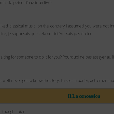
mais la peine d’ouvrir un livre.
liked classical music, on the contrary I assumed you were not int
ire, je supposais que cela ne t’intéressais pas du tout.
 waiting for someone to do it for you? Pourquoi ne pas essayer au l
e we’ll never get to know the story. Laisse- la parler, autrement no
II.La concession
n though : bien