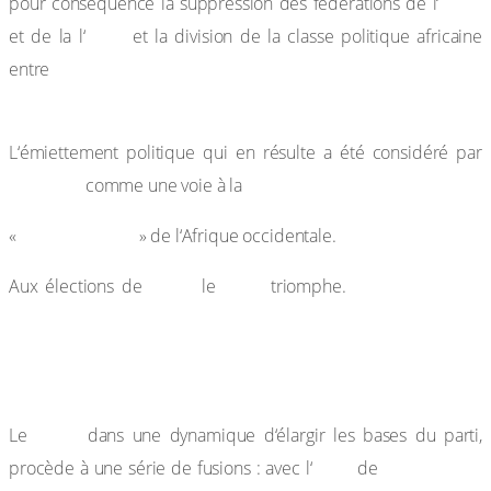
AOF
pour conséquence la suppression des fédérations de l‘
AEF
et de la l‘
et la division de la classe politique africaine
fédéralistes (Senghor, Modibo Keïta) et
entre
territorialistes (Houphouët-Boigny, Léon M’Ba).
L‘émiettement politique qui en résulte a été considéré par
Senghor
comme une voie à la
balkanisation
«
» de l‘Afrique occidentale.
1956,
BDS
Mamadou Dia
Aux élections de
le
triomphe.
est nommé vice-président du Conseil de
Gouvernement. Il décide de transférer la capitale de
Saint-Louis à Dakar en 1957.
BDS,
Le
dans une dynamique d‘élargir les bases du parti,
UDS
Thierno Bâ
procède à une série de fusions : avec l‘
de