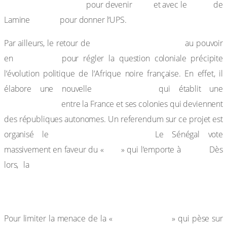
et Abdoulaye Guèye
BPS
PSAS
pour devenir
et avec le
de
Guèye
Lamine
pour donner l‘UPS.
De Gaulle (1890-1970)
Par ailleurs, le retour de
au pouvoir
juin 1958
en
pour régler la question coloniale précipite
l‘évolution politique de l‘Afrique noire française. En effet, il
Constitution
élabore une nouvelle
qui établit une
Communauté
entre la France et ses colonies qui deviennent
des républiques autonomes. Un referendum sur ce projet est
28 septembre 1958.
organisé le
Le Sénégal vote
oui
97 %.
massivement en faveur du «
» qui l‘emporte à
Dès
République du Sénégal est proclamée le 25
lors, la
novembre 1956 : c’est la période de l’autonomie
interne.
balkanisation
Pour limiter la menace de la «
» qui pèse sur