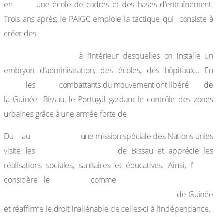
1960
en
une école de cadres et des bases d‘entraînement.
Trois ans après, le PAIGC emploie la tactique qui consiste à
créer des
« zones libérées »
à l‘intérieur desquelles on installe un
embryon d‘administration, des écoles, des hôpitaux… En
1970,
5 000
2/3
les
combattants du mouvement ont libéré
de
la Guinée- Bissau, le Portugal gardant le contrôle des zones
40 000 soldats.
urbaines grâce à une armée forte de
2
8 avril 1972,
Du
au
une mission spéciale des Nations unies
« zones libérées »
visite les
de Bissau et apprécie les
ONU
réalisations sociales, sanitaires et éducatives. Ainsi, l‘
PAIGC
« seul et authentique
considère le
comme
représentant des populations du territoire »
de Guinée
et réaffirme le droit inaliénable de celles-ci à l‘indépendance.