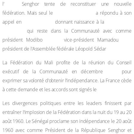
AOF,
l‘
Senghor tente de reconstituer une nouvelle
Soudan français
fédération. Mais seul le
a répondu à son
janvier 1959
Fédération
appel en
donnant naissance à la
du Mali
qui reste dans la Communauté avec comme
Keïta,
Dia,
président Modibo
vice-président Mamadou
Senghor.
président de l‘Assemblée fédérale Léopold Sédar
La Fédération du Mali profite de la réunion du Conseil
1959
exécutif de la Communauté en décembre
pour
exprimer sa volonté d‘obtenir l‘indépendance. La France cède
4 avril 1960.
à cette demande et les accords sont signés le
Les divergences politiques entre les leaders finissent par
entraîner l‘implosion de la Fédération dans la nuit du 19 au 20
août 1960. Le Sénégal proclame son indépendance le 20 août
1960 avec comme Président de la République Senghor et