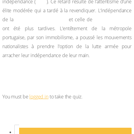
1960
indépendance (
). Ce retard résulte de l‘attentisme d‘une
élite modérée qui a tardé à la revendiquer. L‘indépendance
Guinée-Bissau (1974)
l‘Angola (1975)
de la
et celle de
ont été plus tardives. L‘entêtement de la métropole
portugaise, par son immobilisme, a poussé les mouvements
nationalistes à prendre l‘option de la lutte armée pour
arracher leur indépendance de leur main.
You must be
logged in
to take the quiz.