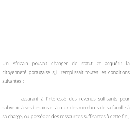
Sont considérés comme des indigènes… les individus de
race noire ou leurs descendants qui sont nés ou vivent
habituellement dans la province et ne possèdent pas
encore l’instruction et les habitudes personnelles et
sociales sans lesquelles il ne peut y avoir application
intégrale du droit public et privé des citoyens ».
Un Africain pouvait changer de statut et acquérir la
citoyenneté portugaise s‗il remplissait toutes les conditions
avoir 18 ans révolus et parler correctement
suivantes :
le portugais ; exercer une profession, un métier ou
emploi
assurant à l‘intéressé des revenus suffisants pour
subvenir à ses besoins et à ceux des membres de sa famille à
sa charge, ou posséder des ressources suffisantes à cette fin ;
être de bonne vie et mœurs, ne pas avoir été inscrit