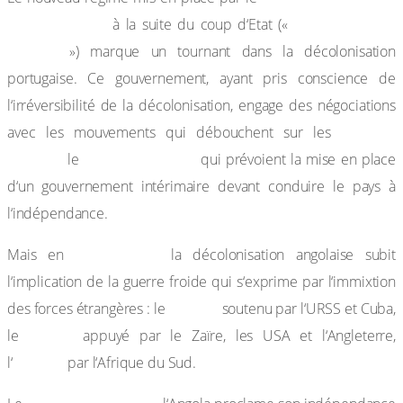
25 avril 1974,
révolution des
à la suite du coup d‘Etat («
Œillets
») marque un tournant dans la décolonisation
portugaise. Ce gouvernement, ayant pris conscience de
l‘irréversibilité de la décolonisation, engage des négociations
accords
avec les mouvements qui débouchent sur les
d’Alvor
15 janvier 1975
le
qui prévoient la mise en place
d‘un gouvernement intérimaire devant conduire le pays à
l‘indépendance.
mars 1975,
Mais en
la décolonisation angolaise subit
l‘implication de la guerre froide qui s‘exprime par l‘immixtion
MPLA
des forces étrangères : le
soutenu par l‘URSS et Cuba,
FNLA
le
appuyé par le Zaïre, les USA et l‘Angleterre,
UNITA
l‘
par l‘Afrique du Sud.