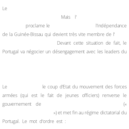
20 janvier 1973, Amilcar Cabral est assassiné par un
Le
dissident du PAIGC.
Assemblée nationale
Mais l‘
populaire
24 septembre 1973
proclame le
l‘indépendance
OUA
de la Guinée-Bissau qui devient très vite membre de l‘
le 20 novembre 1973.
Devant cette situation de fait, le
Portugal va négocier un désengagement avec les leaders du
PAIGC.
b) Le coup d’Etat au Portugal et ses conséquences
25 avril 1974,
Le
le coup d‘Etat du mouvement des forces
armées (qui est le fait de jeunes officiers) renverse le
Marcelo Caetano (1906-1980)
gouvernement de
(«
révolution des Œillets
») et met fin au régime dictatorial du
« Démocratie chez nous,
Portugal. Le mot d‘ordre est :