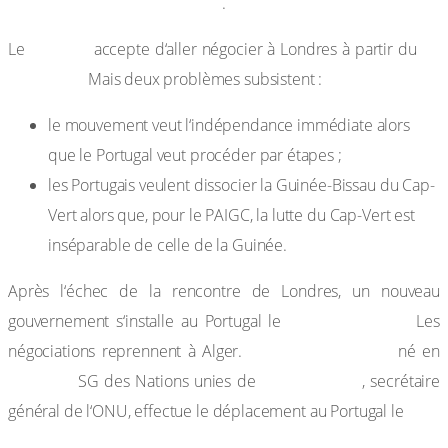
décolonisation en Afrique »
.
PAIGC
25
Le
accepte d‘aller négocier à Londres à partir du
mai 1974.
Mais deux problèmes subsistent :
le mouvement veut l‘indépendance immédiate alors
que le Portugal veut procéder par étapes ;
les Portugais veulent dissocier la Guinée-Bissau du Cap-
Vert alors que, pour le PAIGC, la lutte du Cap-Vert est
inséparable de celle de la Guinée.
Après l‘échec de la rencontre de Londres, un nouveau
13 juillet 1974.
gouvernement s‘installe au Portugal le
Les
Kurt Waldheim (
négociations reprennent à Alger.
né en
1918, 4e
1972 à 1981)
SG des Nations unies de
, secrétaire
général de l‘ONU, effectue le déplacement au Portugal le