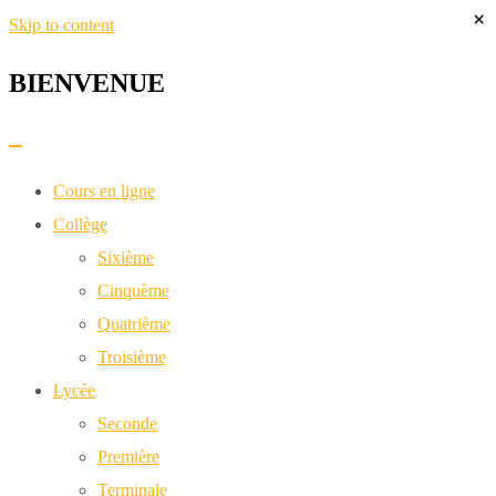
×
Skip to content
BIENVENUE​
Cours en ligne
Collège
Sixième
Cinquème
Quatrième
Troisième
Lycée
Seconde
Première
Terminale