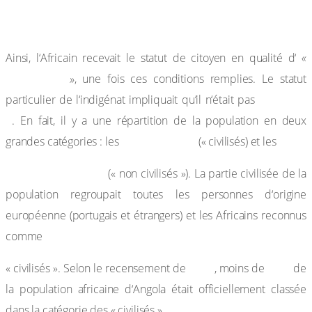
comme réfractaire au service militaire et ne pas avoir
déserté.
Ainsi, l‘Africain recevait le statut de citoyen en qualité d‘
«
assimilado
»
, une fois ces conditions remplies. Le statut
« civilisé
particulier de l‘indigénat impliquait qu‘il n‘était pas
»
. En fait, il y a une répartition de la population en deux
« civilizados »
grandes catégories : les
(« civilisés) et les
« nao civilizados »
(« non civilisés »). La partie civilisée de la
population regroupait toutes les personnes d‘origine
européenne (portugais et étrangers) et les Africains reconnus
comme
1950
1 %
« civilisés ». Selon le recensement de
, moins de
de
la population africaine d‘Angola était officiellement classée
dans la catégorie des « civilisés ».