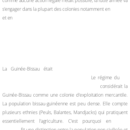
comme aucune action légale n‘était possible, la lutte armée va
Angola
s‘engager dans la plupart des colonies notamment en
Guinée-Bissau.
et en
2) La décolonisation de la Guinée-
Bissau
a) La lutte pour l’indépendance
la plus pauvre des colonies
La Guinée-Bissau était
portugaises sur le continent africain.
Dr
Le régime du
Antonio De Oliveira Salazar (1889-1970)
considérait la
Guinée-Bissau comme une colonie d‘exploitation mercantile.
La population bissau-guinéenne est peu dense. Elle compte
plusieurs ethnies (Peuls, Balantes, Mandjacks) qui pratiquent
1954,
essentiellement l‘agriculture. C‘est pourquoi en
Salazar
fit une distinction entre la population non civilisée et