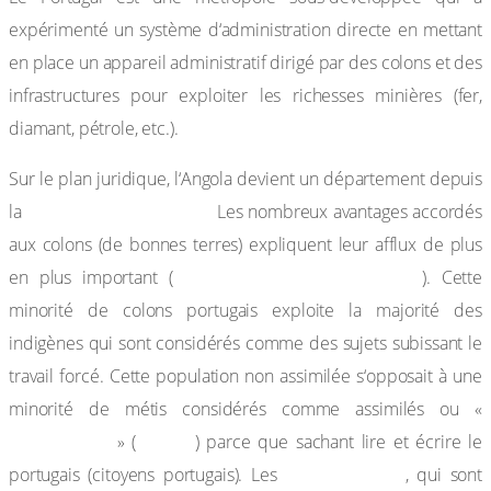
expérimenté un système d‘administration directe en mettant
en place un appareil administratif dirigé par des colons et des
infrastructures pour exploiter les richesses minières (fer,
diamant, pétrole, etc.).
Sur le plan juridique, l‘Angola devient un département depuis
Constitution de 1933.
la
Les nombreux avantages accordés
aux colons (de bonnes terres) expliquent leur afflux de plus
35 000 entre 1900 et 1950
en plus important (
). Cette
minorité de colons portugais exploite la majorité des
indigènes qui sont considérés comme des sujets subissant le
travail forcé. Cette population non assimilée s‘opposait à une
minorité de métis considérés comme assimilés ou «
assimilados
30 000
» (
) parce que sachant lire et écrire le
non assimilés
portugais (citoyens portugais). Les
, qui sont