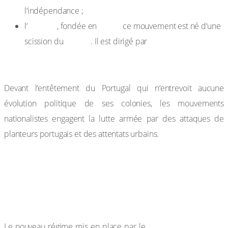
l‘indépendance ;
UNITA
1966:
l‘
, fondée en
ce mouvement est né d‘une
FNLA
Jonas Savimbi.
scission du
. Il est dirigé par
c. La guerre d’indépendance
Devant l‘entêtement du Portugal qui n‘entrevoit aucune
évolution politique de ses colonies, les mouvements
nationalistes engagent la lutte armée par des attaques de
planteurs portugais et des attentats urbains.
Le gouvernement portugais, dirigé par le dictateur
Salazar refuse la voie de la négociation et cherche à
écraser la répression de la lutte armée qui se poursuit
jusqu’en 1974.
général Spinola (le
Le nouveau régime mis en place par le