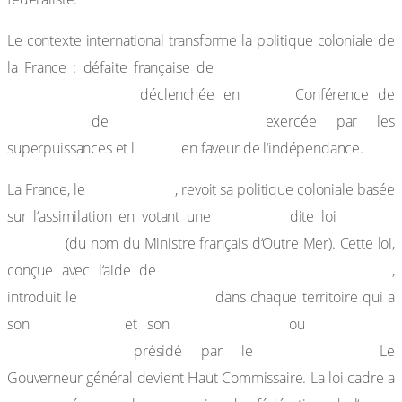
Le contexte international transforme la politique coloniale de
Dien Bien Phu en 1954,
la France : défaite française de
guerre d’Algérie
1954,
déclenchée en
Conférence de
Bandung
1955, pression
de
exercée par les
‘ONU
superpuissances et l
en faveur de l‘indépendance.
23 juin 1956
La France, le
, revoit sa politique coloniale basée
loi cadre
Gaston
sur l‘assimilation en votant une
dite loi
Deferre
(du nom du Ministre français d‘Outre Mer). Cette loi,
Houphouët-Boigny (1905-1993)
conçue avec l‘aide de
,
suffrage universel
introduit le
dans chaque territoire qui a
Assemblée
exécutif local
Conseil de
son
et son
ou
Gouvernement
Gouverneur.
présidé par le
Le
Gouverneur général devient Haut Commissaire. La loi cadre a