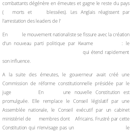
combattants dégénère en émeutes et gagne le reste du pays
29
257
(
morts et
blessées). Les Anglais réagissent par
UGCC.
l‘arrestation des leaders de l‘
1949,
En
le mouvement nationaliste se fissure avec la création
Nkrumah
d‘un nouveau parti politique par Kwame
: le
Convention People’s Party (CPP)
qui étend rapidement
son influence.
A la suite des émeutes, le gouverneur avait créé une
Commission de réforme constitutionnelle présidée par le
Coussey.
1950,
juge
En
une nouvelle Constitution est
promulguée. Elle remplace le Conseil législatif par une
Assemblée nationale, le Conseil exécutif par un cabinet
11
8
ministériel de
membres dont
Africains. Frustré par cette
«
self government »
,
Constitution qui n‘envisage pas un
le