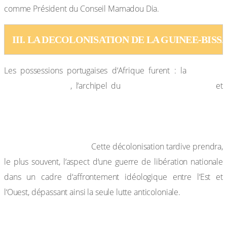
comme Président du Conseil Mamadou Dia.
III. LA DECOLONISATION DE LA GUINEE-BISS
Guinée-
Les possessions portugaises d‘Afrique furent : la
Bissau, l‘Angola
Cap- Vert, Sao Tome
, l‘archipel du
et
Principe, Cabinda, Saint Jean-Baptiste de Ouidah.
Première nation coloniale à prendre contact avec
l’Afrique noire, le Portugal sera la dernière puissance
à quitter ses colonies.
Cette décolonisation tardive prendra,
le plus souvent, l‘aspect d‘une guerre de libération nationale
dans un cadre d‘affrontement idéologique entre l‘Est et
l‘Ouest, dépassant ainsi la seule lutte anticoloniale.
1) La situation coloniale et la