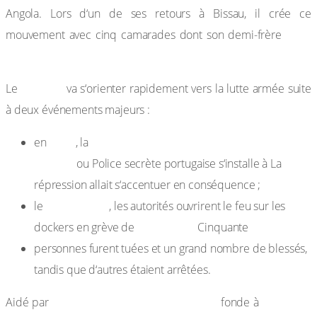
Angola. Lors d‘un de ses retours à Bissau, il crée ce
Luiz
mouvement avec cinq camarades dont son demi-frère
de Almeida Cabral et Aristides Preira.
PAIGC
Le
va s‘orienter rapidement vers la lutte armée suite
à deux événements majeurs :
1957
Police intérieure de la Défense de l’Etat
en
, la
(PIDE)
ou Police secrète portugaise s‘installe à La
répression allait s‘accentuer en conséquence ;
3 août 1959
le
, les autorités ouvrirent le feu sur les
Pidgiguiti.
dockers en grève de
Cinquante
personnes furent tuées et un grand nombre de blessés,
tandis que d‘autres étaient arrêtées.
Sékou Touré, Amilcar Cabral
Conakry
Aidé par
fonde à