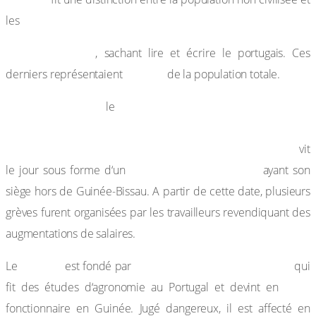
les
« assimilados »
, sachant lire et écrire le portugais. Ces
0,39 %
derniers représentaient
de la population totale.
Le 19 mars 1956,
Partido Africano da Independancia
le
da Guiné a Cabo Verde (Parti Africain de
l’Indépendance de la Guinée et du Cap-Vert : PAIGC)
vit
mouvement clandestin
le jour sous forme d‘un
ayant son
siège hors de Guinée-Bissau. A partir de cette date, plusieurs
grèves furent organisées par les travailleurs revendiquant des
augmentations de salaires.
PAIGC
Amilcar Cabral (1921-1973)
Le
est fondé par
qui
1952
fit des études d‘agronomie au Portugal et devint en
fonctionnaire en Guinée. Jugé dangereux, il est affecté en