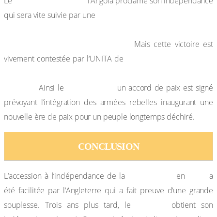
11 novembre 1975,
Le
l‘Angola proclame son indépendance
guerre civile remportée par le
qui sera vite suivie par une
MPLA grâce à l’aide militaire soviétique et d’un
contingent de 400 000 Cubains.
Mais cette victoire est
Jonas Savimbi appuyé
vivement contestée par l‘UNITA de
par les Occidentaux.
Sa mort en février 2002 a mis fin à la
4 avril 2002,
rébellion.
Ainsi le
un accord de paix est signé
prévoyant l‘intégration des armées rebelles inaugurant une
nouvelle ère de paix pour un peuple longtemps déchiré.
CONCLUSION
Gold Coast
1957
L‘accession à l‘indépendance de la
en
a
été facilitée par l‘Angleterre qui a fait preuve d‘une grande
Sénégal
souplesse. Trois ans plus tard, le
obtient son