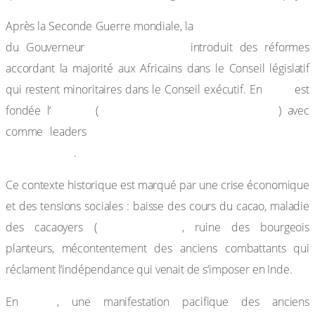
Constitution
Après la Seconde Guerre mondiale, la
de 1946
Sir Alan Burns
du Gouverneur
introduit des réformes
accordant la majorité aux Africains dans le Conseil législatif
1947
qui restent minoritaires dans le Conseil exécutif. En
est
UGCC
United Gold Coast Convention
fondée l‘
(
) avec
J. B. Danquah et Kwame Nkrumah
comme leaders
(1909- 1972)
.
Ce contexte historique est marqué par une crise économique
et des tensions sociales : baisse des cours du cacao, maladie
swallen shoot)
des cacaoyers (
, ruine des bourgeois
planteurs, mécontentement des anciens combattants qui
réclament l‘indépendance qui venait de s‘imposer en Inde.
1948
En
, une manifestation pacifique des anciens