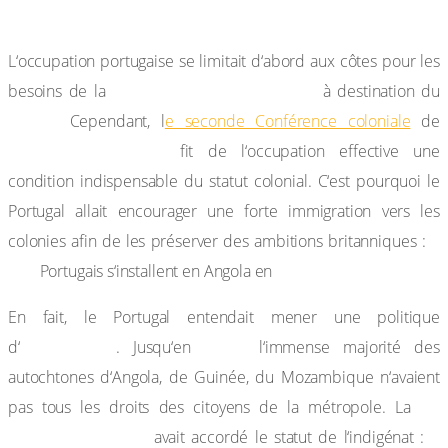
politique du Portugal
L‘occupation portugaise se limitait d‘abord aux côtes pour les
traite
négrière atlantique
besoins de la
à destination du
Brésil.
Cependant, l
e seconde Conférence coloniale
de
Berlin (1884-1885)
fit de l‘occupation effective une
condition indispensable du statut colonial. C‘est pourquoi le
Portugal allait encourager une forte immigration vers les
9
colonies afin de les préserver des ambitions britanniques :
000
1897.
Portugais s‘installent en Angola en
En fait, le Portugal entendait mener une politique
assimilation
1961,
d‘
. Jusqu‘en
l‘immense majorité des
autochtones d‘Angola, de Guinée, du Mozambique n‘avaient
loi
pas tous les droits des citoyens de la métropole. La
coloniale de 1933
«
avait accordé le statut de l‘indigénat :