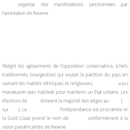
CPP
organise des manifestations sanctionnées par
Nkrumah.
l‘arrestation de Kwame
Les élections de février 1951 sont gagnées par le CPP
(34 sièges sur 38). Nkrumah, libéré, devient Premier
Ministre. Ainsi, pour la première fois dans l’histoire
coloniale, un Noir est appelé à la direction de son pays.
Malgré les agissements de l‘opposition conservatrice, (chefs
traditionnels, bourgeoisie) qui voulait la partition du pays en
Nkrumah
ravivant les rivalités ethniques et religieuses,
a pu
manœuvrer avec habileté pour maintenir un Etat unitaire. Les
1956
CPP
72
élections de
donnent la majorité des sièges au
(
104
6 mars 1957,
sur
). Le
l‘indépendance est proclamée et
Ghana
la Gold Coast prend le nom de
conformément à la
Nkrumah.
vision panafricaniste de Kwame