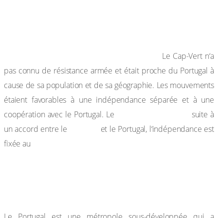
29 juillet. Finalement, le 10 septembre 1974, à
Lisbonne, l’acte reconnaissant formellement
l’indépendance de la Guinée-Bissau a été signé.
NB : Le cas de l’archipel du Cap-Vert :
Le Cap-Vert n‘a
pas connu de résistance armée et était proche du Portugal à
cause de sa population et de sa géographie. Les mouvements
étaient favorables à une indépendance séparée et à une
21 décembre 1974,
coopération avec le Portugal. Le
suite à
PAIGC
un accord entre le
et le Portugal, l‘indépendance est
5 juillet 1975.
fixée au
3. La décolonisation de l’Angola
a) Une colonie d’exportation
Le Portugal est une métropole sous-développée qui a