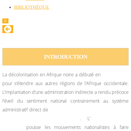
BIBLIOTHÉQUE
X
LA DECOLONISATION EN AFRIQUE NOIRE
INTRODUCTION
Gold Coast
La décolonisation en Afrique noire a débuté en
pour s‘étendre aux autres régions de l‘Afrique occidentale.
L‘implantation d‘une administration indirecte a rendu précoce
l‘éveil du sentiment national contrairement au système
la France qui a cherché à étouffer
administratif direct de
les mouvements nationalistes
entêtement du
. L‘
Portugal
pousse les mouvements nationalistes à faire