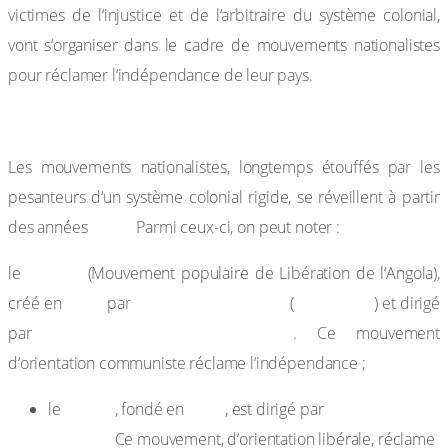
victimes de l‘injustice et de l‘arbitraire du système colonial,
vont s‘organiser dans le cadre de mouvements nationalistes
pour réclamer l‘indépendance de leur pays.
b. Naissance et évolution des mouvements nationalistes
Les mouvements nationalistes, longtemps étouffés par les
pesanteurs d‘un système colonial rigide, se réveillent à partir
1950.
des années
Parmi ceux-ci, on peut noter :
MPLA
le
(Mouvement populaire de Libération de l‘Angola),
1956
Mario Do Andrade
1928-1990
créé en
par
(
) et dirigé
Agostino Neto (1922-1979)
par
. Ce mouvement
d‘orientation communiste réclame l‘indépendance ;
FNLA
1962
Roberto
le
, fondé en
, est dirigé par
Holden.
Ce mouvement, d‘orientation libérale, réclame