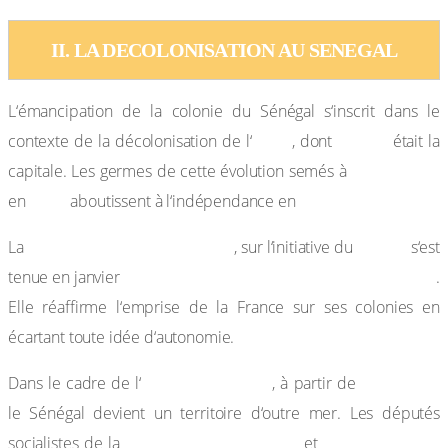
II. LA DECOLONISATION AU SENEGAL
L‘émancipation de la colonie du Sénégal s‘inscrit dans le
AOF
Dakar
contexte de la décolonisation de l‘
, dont
était la
Brazzaville
capitale. Les germes de cette évolution semés à
1944
1960.
en
aboutissent à l‘indépendance en
Conférence de Brazzaville
CFLN
La
, sur l‘initiative du
s‘est
1944,
sans la participation des Africains
tenue en janvier
.
Elle réaffirme l‘emprise de la France sur ses colonies en
écartant toute idée d‘autonomie.
Union Française
juin 1946,
Dans le cadre de l‘
, à partir de
le Sénégal devient un territoire d‘outre mer. Les députés
SFIO, Lamine Guèye
Léopold Sédar
socialistes de la
et