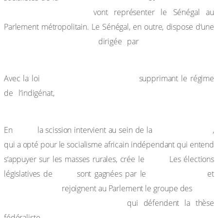
Senghor (1906-2001)
vont représenter le Sénégal au
Parlement métropolitain. Le Sénégal, en outre, dispose d‘une
Assemblée territoriale
Ibrahima Seydou
dirigée par
Ndao.
Lamine Guèye de 1946,
Avec la loi
supprimant le régime
le poids électoral des communes est
de l‘indigénat,
transféré vers les campagnes.
1948,
SFIO. Senghor
En
la scission intervient au sein de la
,
qui a opté pour le socialisme africain indépendant qui entend
BDS.
s‘appuyer sur les masses rurales, crée le
Les élections
1951
BDS. Senghor
législatives de
sont gagnées par le
et
Mamadou Dia
IOM
rejoignent au Parlement le groupe des
(Indépendants d’Outre Mer)
qui défendent la thèse
fédéraliste.