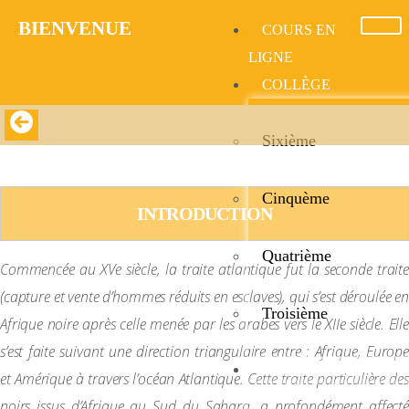
BIENVENUE​
COURS EN
LIGNE
COLLÈGE
Sixième
LA TRAITE ATLANTIQUE
Cinquème
INTRODUCTION
Quatrième
Commencée au XV
e
siècle, la traite atlantique fut la seconde traite
(capture et vente d’hommes réduits en esclaves), qui s’est déroulée en
Troisième
Afrique noire après celle menée par les arabes vers le XIIe siècle. Elle
s’est faite suivant une direction triangulaire entre : Afrique, Europe
LYCÉE
et Amérique à travers l’océan Atlantique. Cette traite particulière des
noirs issus d’Afrique au Sud du Sahara, a profondément affecté