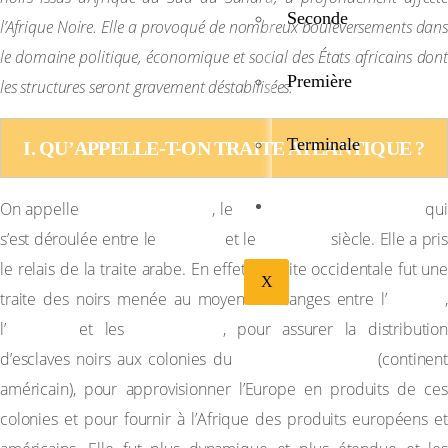
Seconde
l’Afrique Noire. Elle a provoqué de nombreux bouleversements dans
le domaine politique, économique et social des États africains dont
Première
les structures seront gravement déstabilisées.
Terminale
I. QU’APPELLE-T-ON TRAITE ATLANTIQUE ?
traite atlantique
commerce triangulaire
BIBLIOTHÉQUE
On appelle
, le
qui
XV
ème
XIX
ème
s’est déroulée entre le
et le
siècle. Elle a pris
le relais de la traite arabe. En effet, la traite occidentale fut une
X
Europe
traite des noirs menée au moyen d’échanges entre l’
,
Afrique
Amériques
l’
et les
, pour assurer la distributio
Nouveau Monde
d’esclaves noirs aux colonies du
(continent
américain), pour approvisionner l’Europe en produits de ces
colonies et pour fournir à l’Afrique des produits européens et