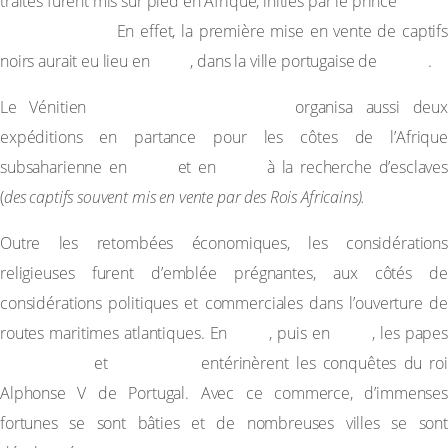
Henri
traites furent mis sur pied en Afrique, initiés par le prince
le Navigateur.
En effet, la première mise en vente de captifs
1444
Lagos
noirs aurait eu lieu en
, dans la ville portugaise de
.
Alvise Ca Da Mosto
Le Vénitien
organisa aussi deux
expéditions en partance pour les côtes de l’Afrique
1455
1456
subsaharienne en
et en
à la recherche d’esclave
(
des captifs souvent mis en vente par des Rois Africains).
Outre les retombées économiques, les considérations
religieuses furent d’emblée prégnantes, aux côtés de
considérations politiques et commerciales dans l’ouverture de
1442
1452
routes maritimes atlantiques. En
, puis en
, les papes
Eugène IV
Nicolas V
et
entérinèrent les conquêtes du ro
Alphonse V de Portugal. Avec ce commerce, d’immenses
fortunes se sont bâties et de nombreuses villes se sont