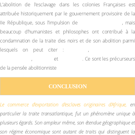
L’abolition de l’esclavage dans les colonies Françaises est
attribuée historiquement par le gouvernement provisoire de la
Victor Schœlcher
IIe République, sous l’impulsion de
, mais
beaucoup d’humanistes et philosophes ont contribué à la
condamnation de la traite des noirs et de son abolition parmi
Voltaire
Abbé Grégoire
lesquels on peut citer :
,
Montesquieu
Voltaire
Rousseau
,
et
. Ce sont les précurseurs
de la pensée abolitionniste
CONCLUSION
Le
commerce
d’exportation
d’esclaves
originaires
d’Afrique,
en
particulier la traite transatlantique, fut un phénomène unique à
plusieurs égards. Son
ampleur même, son étendue géographique et
son régime économique sont autant de traits qui distinguent la