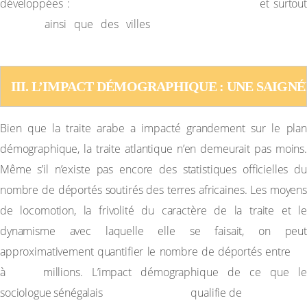
Bordeaux, La Rochelle, Le Havre
développées :
et surtou
Nantes
britanniques, hollandaises
ainsi que des villes
portugaises.
III. L’IMPACT DÉMOGRAPHIQUE : UNE SAIGN
Bien que la traite arabe a impacté grandement sur le plan
démographique, la traite atlantique n’en demeurait pas moins.
Même s’il n’existe pas encore des statistiques officielles du
nombre de déportés soutirés des terres africaines. Les moyens
de locomotion, la frivolité du caractère de la traite et le
dynamisme avec laquelle elle se faisait, on peut
40
approximativement quantifier le nombre de déportés entre
100
à
millions. L’impact démographique de ce que l
Tidiane Ndiaye
sociologue sénégalais
qualifie de