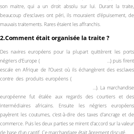
son maitre, qui a un droit absolu sur lui. Durant la traite,
beaucoup d’esclaves ont péri, ils mouraient d’épuisement, de
mauvais traitements. Rares étaient les affranchis.
2.Comment était organisée la traite ?
Des navires européens pour la plupart quittèrent les ports
Liverpool, Nantes, Bordeaux
négriers d’Europe (
…) puis firent
escale en Afrique de l’Ouest où ils échangèrent des esclaves
tabac, sucre, cacao, coton,
contre des produits européens (
pacotille, armes de mauvaises qualités
…). La marchandise
européenne fut étalée aux regards des courtiers et des
intermédiaires africains. Ensuite les négriers européens
payèrent les coutumes, c’est-à-dire des taxes d’ancrage et de
commerce. Puis les deux parties se mirent d’accord sur la valeur
de base d’un captif. Ce marchandage était âprement discuté.