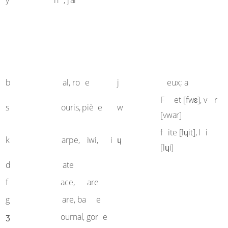
y
n
, j’ai
Les consonnes :
3 semi-consonnes (ou
17 consonnes
semi-voyelles)
b
b
Y
il
b
al, ro
e
j
eux; a
ou
oi
F
et [fwɛ], v
r
s
c
s
ouris, piè
e
w
[vwar]
u
u
f
ite [fɥit], l
i
c
k
qu
k
arpe,
iwi,
i
ɥ
[lɥi]
d
d
ate
f
ph
f
ace,
are
g
gu
g
are, ba
e
j
g
ʒ
ournal, gor
e