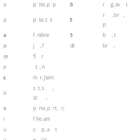
a
a
a
an
an
a
p
tte, p
p
ɑ̃
r
g, av
t
ein
in
r
, br
,
â
a
a
p
te, t
s
ɛ̃
ain
p
e
on
on
ə
f
nêtre
ɔ̃
b
, t
eu
eu
un
un
ø
j
, f
œ̃
br
,
eu
œ
fl
r
é
é
ez
e
t
, n
e
ais
ɛ
m
r, j’aim
o
eau
s
t, s
,
o
eau
sc
,
o
o
o
ɔ
p
rte, p
rt,
r,
i
i
i
f
lle, am
ou
oû
u
c
p, a
t
u
eu