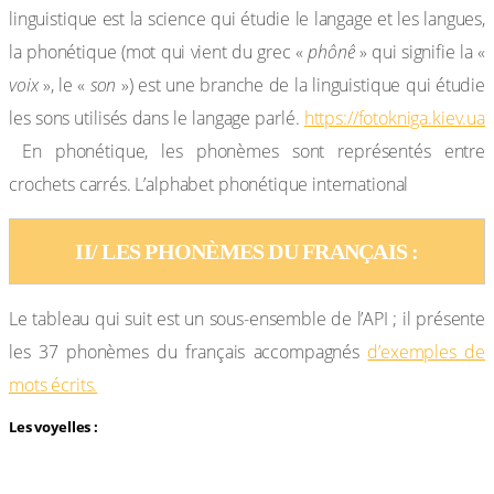
linguistique est la science qui étudie le langage et les langues,
la phonétique (mot qui vient du grec «
phônê
» qui signifie la «
voix
», le «
son
») est une branche de la linguistique qui étudie
les sons utilisés dans le langage parlé.
https://fotokniga.kiev.ua
En phonétique, les phonèmes sont représentés entre
crochets carrés. L’alphabet phonétique international
II/ LES PHONÈMES DU FRANÇAIS :
Le tableau qui suit est un sous-ensemble de l’API ; il présente
les 37 phonèmes du français accompagnés
d’exemples de
mots écrits.
Les voyelles :
12 voyelles orales
4 voyelles nasales