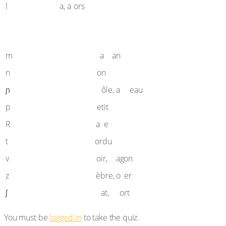
l
l
l
a, a
ors
m
m
m
a
an
n
n
on
gn
gn
ɲ
ôle, a
eau
p
p
etit
r
r
R
a
e
t
t
ordu
v
w
v
oir,
agon
z
s
z
èbre, o
er
ch
sh
ʃ
at,
ort
You must be
logged in
to take the quiz.