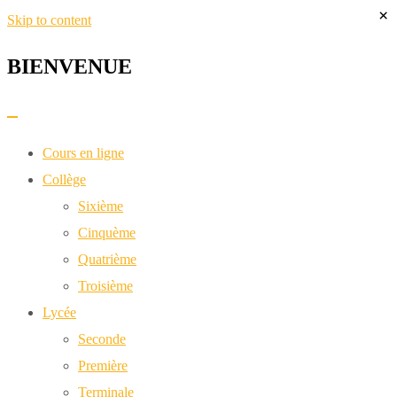
×
Skip to content
BIENVENUE​
Cours en ligne
Collège
Sixième
Cinquème
Quatrième
Troisième
Lycée
Seconde
Première
Terminale