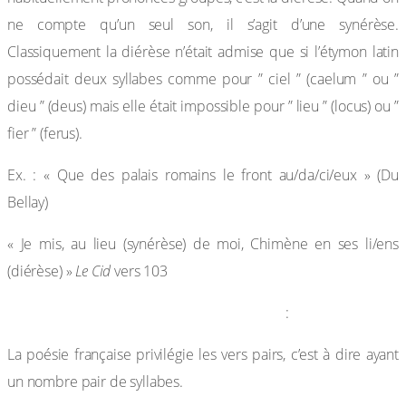
ne compte qu’un seul son, il s’agit d’une synérèse.
Classiquement la diérèse n’était admise que si l’étymon latin
possédait deux syllabes comme pour ” ciel ” (caelum ” ou ”
dieu ” (deus) mais elle était impossible pour ” lieu ” (locus) ou ”
fier ” (ferus).
Ex. : « Que des palais romains le front au/da/ci/eux » (Du
Bellay)
« Je mis, au lieu (synérèse) de moi, Chimène en ses li/ens
(diérèse) »
Le Cid
vers 103
2-Les différents types de vers réguliers
:
La poésie française privilégie les vers pairs, c’est à dire ayant
un nombre pair de syllabes.