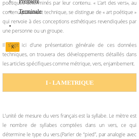
Première
poétiques déterminés par leur contenu. « L’art des vers», au
Terminale
contenu purement technique, se distingue de « art poétique »
qui renvoie à des conceptions esthétiques revendiquées par
BIBLIOTHÉQUE
une personne ou un groupe.
Il s’agit ici d’une présentation générale de ces données
X
techniques, on trouvera des développements détaillés dans
les articles spécifiques comme métrique, vers, enjambement.
I - LA METRIQUE
1-Le décompte des syllabes
L’unité de mesure du vers français est la syllabe. Le mètre est
le nombre de syllabes comptées dans un vers, ce qui
détermine le type du vers.(Parler de “pied”, par analogie avec