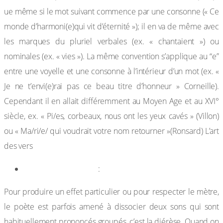
ue même si le mot suivant commence par une consonne (« Ce
monde d’harmoni(e)qui vit d’éternité »); il en va de même avec
les marques du pluriel verbales (ex. « chantaient ») ou
nominales (ex. « vies »). La même convention s’applique au “e”
entre une voyelle et une consonne à l’intérieur d’un mot (ex. «
Je ne t’envi(e)rai pas ce beau titre d’honneur » Corneille).
Cependant il en allait différemment au Moyen Age et au XVI°
siècle, ex. « Pi/es, corbeaux, nous ont les yeux cavés » (Villon)
ou « Ma/ri/e/ qui voudrait votre nom retourner »(Ronsard) L’art
des vers
Diérèse et synérèse
:
Pour produire un effet particulier ou pour respecter le mètre,
le poète est parfois amené à dissocier deux sons qui sont
habituellement prononcés groupés, c’est la diérèse. Quand on