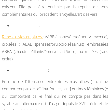
existent. Elle peut être enrichie par la reprise de sons
complémentaires qui précèdent la voyelle.L’art des vers
La disposition
:
Rimes suivies ou plates
: AABB (chanté/été/dépourvue/venue),
croisées : ABAB (pensées/bruit/croisées/nuit), embrassées
ABBA (chandelle/filant/s’émerveillant/belle) ou mêlées (sans
ordre):
Le genre des rimes
:
Principe de l’alternance entre rimes masculines (= qui ne
comportent pas de “e” final [ou -es, -ent] et rimes féminines (=
qui comportent ce -e final qui ne compte pas dans les
syllabes)). L’alternance est d’usage depuis le XVI° siècle et de