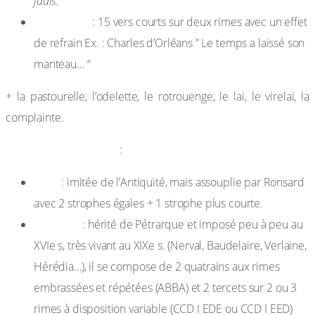
jadis
.
le rondeau
: 15 vers courts sur deux rimes avec un effet
de refrain Ex. : Charles d’Orléans ” Le temps a laissé son
manteau… “
+ la pastourelle, l’odelette, le rotrouenge, le lai, le virelai, la
complainte.
2-Formes modernes
:
l’ode
: imitée de l’Antiquité, mais assouplie par Ronsard
avec 2 strophes égales + 1 strophe plus courte.
le sonnet
: hérité de Pétrarque et imposé peu à peu au
XVIe s, très vivant au XIXe s. (Nerval, Baudelaire, Verlaine,
Hérédia…), il se compose de 2 quatrains aux rimes
embrassées et répétées (ABBA) et 2 tercets sur 2 ou 3
rimes à disposition variable (CCD I EDE ou CCD I EED)