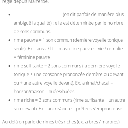
règle depuis Malherbe.
La richesse des rimes
(on dit parfois de manière plus
ambiguë la qualité) : elle est déterminée par le nombre
de sons communs.
rime pauvre = 1 son commun (dernière voyelle tonique
seule). Ex. : aussi / lit = masculine pauvre – vie / remplie
= féminine pauvre
rime suffisante = 2 sons communs (la dernière voyelle
tonique + une consonne prononcée derrière ou devant
ou + une autre voyelle devant). Ex. animal/chacal –
horizon/maison – nuées/huées…
rime riche = 3 sons communs (rime suffisante + un autre
son devant). Ex. cancre/ancre – prêteuse/emprunteuse…
Au-delà on parle de rimes très riches (ex. arbres / marbres).