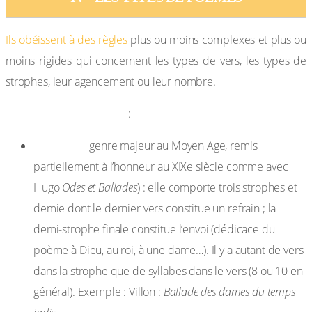
Ils obéissent à des règles
plus ou moins complexes et plus ou
moins rigides qui concernent les types de vers, les types de
strophes, leur agencement ou leur nombre.
1- Formes médiévales
:
la ballade
genre majeur au Moyen Age, remis
partiellement à l’honneur au XIXe siècle comme avec
Hugo
Odes et Ballades
) : elle comporte trois strophes et
demie dont le dernier vers constitue un refrain ; la
demi-strophe finale constitue l’envoi (dédicace du
poème à Dieu, au roi, à une dame…). Il y a autant de vers
dans la strophe que de syllabes dans le vers (8 ou 10 en
général). Exemple : Villon :
Ballade des dames du temps