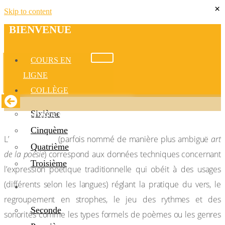
×
Skip to content
BIENVENUE​
COURS EN
LIGNE
COLLÈGE
Sixième
ART DES VERS
Cinquème
art des vers
L’
(parfois nommé de manière plus ambiguë
art
Quatrième
de la poésie
) correspond aux données techniques concernant
Troisième
l’expression poétique traditionnelle qui obéit à des usages
(différents selon les langues) réglant la pratique du vers, le
LYCÉE
regroupement en strophes, le jeu des rythmes et des
Seconde
sonorités comme les types formels de poèmes ou les genres