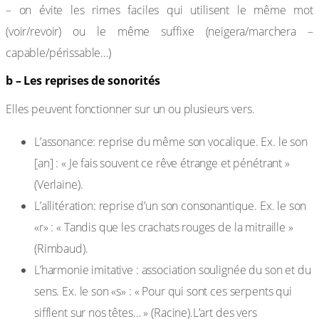
– on évite les rimes faciles qui utilisent le même mot
(voir/revoir) ou le même suffixe (neigera/marchera –
capable/périssable…)
b – Les reprises de sonorités
Elles peuvent fonctionner sur un ou plusieurs vers.
L’assonance: reprise du même son vocalique. Ex. le son
[an] : « Je fais souvent ce rêve étrange et pénétrant »
(Verlaine).
L’allitération: reprise d’un son consonantique. Ex. le son
«r» : « Tandis que les crachats rouges de la mitraille »
(Rimbaud).
L’harmonie imitative : association soulignée du son et du
sens. Ex. le son «s» : « Pour qui sont ces serpents qui
sifflent sur nos têtes… » (Racine).L’art des vers