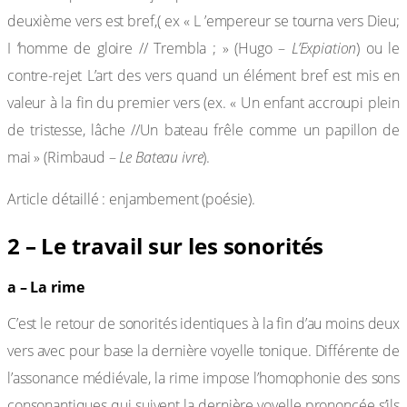
deuxième vers est bref,( ex « L ’empereur se tourna vers Dieu;
I ‘homme de gloire // Trembla ; » (Hugo –
L’Expiation
) ou le
contre-rejet L’art des vers quand un élément bref est mis en
valeur à la fin du premier vers (ex. « Un enfant accroupi plein
de tristesse, lâche //Un bateau frêle comme un papillon de
mai » (Rimbaud –
Le Bateau ivre
).
Article détaillé : enjambement (poésie).
2 – Le travail sur les sonorités
a – La rime
C’est le retour de sonorités identiques à la fin d’au moins deux
vers avec pour base la dernière voyelle tonique. Différente de
l’assonance médiévale, la rime impose l’homophonie des sons
consonantiques qui suivent la dernière voyelle prononcée s’ils