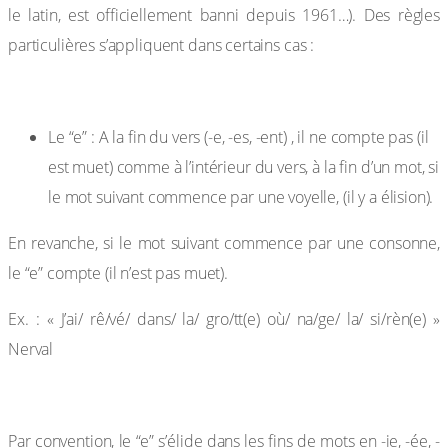
le latin, est officiellement banni depuis 1961…). Des règles
particulières s’appliquent dans certains cas :
Le “e” : A la fin du vers (-e, -es, -ent) , il ne compte pas (il
est muet) comme à l’intérieur du vers, à la fin d’un mot, si
le mot suivant commence par une voyelle, (il y a élision).
En revanche, si le mot suivant commence par une consonne,
le “e” compte (il n’est pas muet).
Ex. : « J’ai/ rê/vé/ dans/ la/ gro/tt(e) où/ na/ge/ la/ si/rèn(e) »
Nerval
Par convention, le “e” s’élide dans les fins de mots en -ie, -ée, -