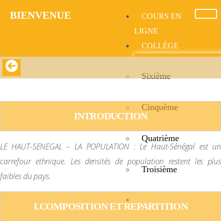
BIENVENUE​
COURS EN
LIGNE
COLLÈGE
Sixième
LE HAUT-SENEGAL – LA POPULATION
Cinquème
INTRODUCTION
Quatrième
LE HAUT-SENEGAL – LA POPULATION : Le Haut-Sénégal est un
carrefour ethnique. Les densités de population restent les plus
Troisième
faibles du pays.
LYCÉE
I.COMPOSITION ET REPARTITION