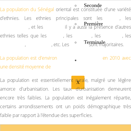
Seconde
La population du Sénégal
oriental est constituée d’une variété
Peuls
d’ethnies. Les ethnies principales sont les
, les
Première
Mandingues
Ouolofs
, et les
il y a aussi la présence d’autre
Diolas
Sérères
Bassaris
ethnies telles que les
, les
, les
, les
Terminale
Kognaguis
Djallonkés
Pulaars
,
, etc. Les
sont majoritaires.
762 000
habitants
La population est d’environ
en 2010 avec
BIBLIOTHÉQUE
15 habitants au Km².
une densité moyenne de
La population est essentiellement rurale, malgré une légère
X
amorce d’urbanisation. Les taux d’urbanisation demeurent
encore très faibles. La population est inégalement répartie,
certains arrondissements ont un poids démographique très
faible par rapport à l’étendue des superficies.