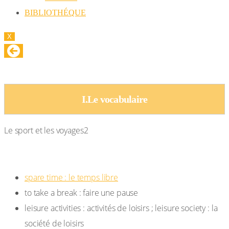
BIBLIOTHÉQUE
X
Le sport et les voyages
I.Le vocabulaire
Le sport et les voyages2
Les loisirs, généralités
spare time : le temps libre
to take a break : faire une pause
leisure activities : activités de loisirs ; leisure society : la
société de loisirs