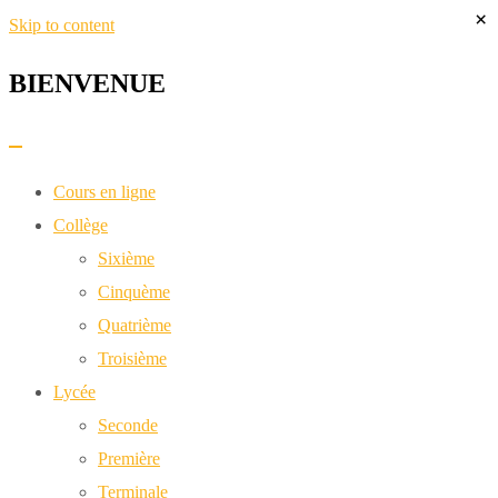
×
Skip to content
BIENVENUE​
Cours en ligne
Collège
Sixième
Cinquème
Quatrième
Troisième
Lycée
Seconde
Première
Terminale