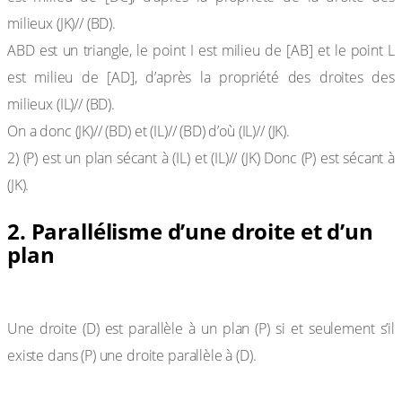
milieux (JK)// (BD).
ABD est un triangle, le point I est milieu de [AB] et le point L
est milieu de [AD], d’après la propriété des droites des
milieux (IL)// (BD).
On a donc (JK)// (BD) et (IL)// (BD) d’où (IL)// (JK).
2) (P) est un plan sécant à (IL) et (IL)// (JK) Donc (P) est sécant à
(JK).
2. Parallélisme d’une droite et d’un
plan
Propriété 1
Une droite (D) est parallèle à un plan (P) si et seulement s’il
existe dans (P) une droite parallèle à (D).
Propriété 2