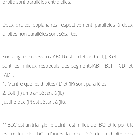
droite sont parallèles entre elles.
Conséquence
Deux droites coplanaires respectivement parallèles à deux
droites non parallèles sont sécantes.
Exercice de fixation
Sur la figure ci-dessous, ABCD est un tétraèdre. I, J, K et L
sont les milieux respectifs des segments[AB] ,[BC] , [CD] et
[AD] .
1. Montre que les droites (IL) et (JK) sont parallèles.
2. Soit (P) un plan sécant à (IL).
Justifie que (P) est sécant à (JK).
Réponse attendue
1) BDC est un triangle, le point J est milieu de [BC] et le point K
est milieu de [DC], d’après la propriété de la droite des