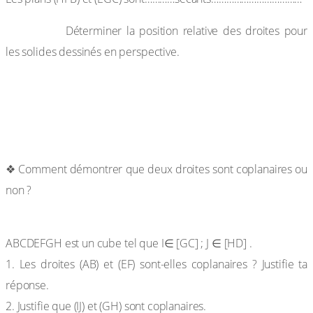
Exercice 5:
Déterminer la position relative des droites pour
les solides dessinés en perspective.
Exercices de renforcement
❖ Comment démontrer que deux droites sont coplanaires ou
non ?
Exercice 6
ABCDEFGH est un cube tel que I∈ [GC] ; J ∈ [HD] .
1. Les droites (AB) et (EF) sont-elles coplanaires ? Justifie ta
réponse.
2. Justifie que (IJ) et (GH) sont coplanaires.