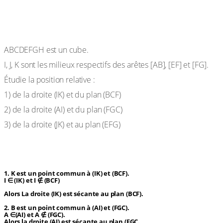
Exercice de fixation
ABCDEFGH est un cube.
I, J, K sont les milieux respectifs des arêtes [AB], [EF] et [FG].
Étudie la position relative :
1) de la droite (IK) et du plan (BCF)
2) de la droite (AI) et du plan (FGC)
3) de la droite (JK) et au plan (EFG)
Réponse attendue
1. K est un point commun à (IK) et (BCF).
I ∈ (IK) et I ∉ (BCF)
Alors La droite (IK) est sécante au plan (BCF).
2. B est un point commun à (AI) et (FGC).
A ∈(AI) et A ∉ (FGC).
Alors la droite (AI) est sécante au plan (FGC.