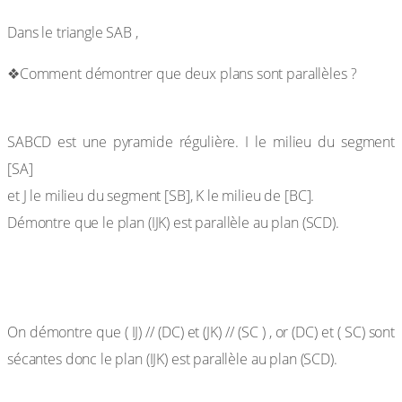
Solution :
Dans le triangle SAB ,
❖Comment démontrer que deux plans sont parallèles ?
Exercice 14
SABCD est une pyramide régulière. I le milieu du segment
[SA]
et J le milieu du segment [SB], K le milieu de [BC].
Démontre que le plan (IJK) est parallèle au plan (SCD).
Solution :
On démontre que ( IJ) // (DC) et (JK) // (SC ) , or (DC) et ( SC) sont
sécantes donc le plan (IJK) est parallèle au plan (SCD).