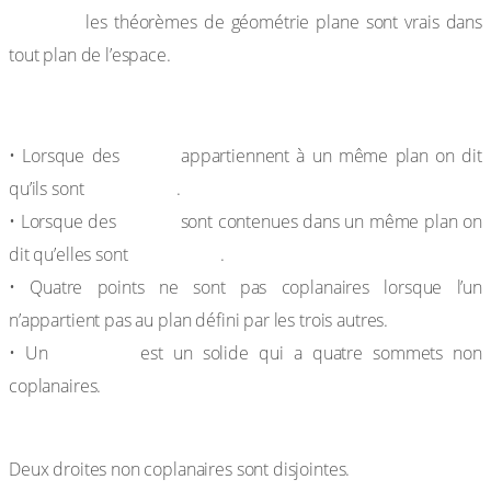
Règle 5 :
les théorèmes de géométrie plane sont vrais dans
tout plan de l’espace.
b. Vocabulaire
• Lorsque des
points
appartiennent à un même plan on dit
qu’ils sont
coplanaires
.
• Lorsque des
droites
sont contenues dans un même plan on
dit qu’elles sont
coplanaires
.
• Quatre points ne sont pas coplanaires lorsque l’un
n’appartient pas au plan défini par les trois autres.
• Un
tétraèdre
est un solide qui a quatre sommets non
coplanaires.
Propriété
Deux droites non coplanaires sont disjointes.