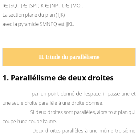
I∈ [SQ]; J ∈ [SP] ; K ∈ [NP]; L ∈ [MQ].
La section plane du plan ( IJK)
avec la pyramide SMNPQ est IJKL.
II. Etude du parallélisme
1. Parallélisme de deux droites
Propriété 1 :
par un point donné de l’espace, il passe une et
une seule droite parallèle à une droite donnée.
Propriété 2 :
Si deux droites sont parallèles, alors tout plan qui
coupe l’une coupe l’autre.
Propriété 3 :
Deux droites parallèles à une même troisième