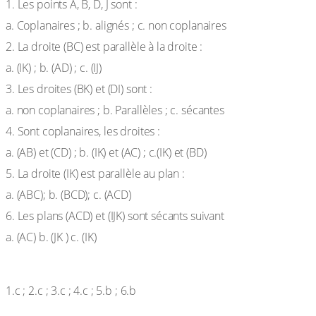
1. Les points A, B, D, J sont :
a. Coplanaires ; b. alignés ; c. non coplanaires
2. La droite (BC) est parallèle à la droite :
a. (IK) ; b. (AD) ; c. (IJ)
3. Les droites (BK) et (DI) sont :
a. non coplanaires ; b. Parallèles ; c. sécantes
4. Sont coplanaires, les droites :
a. (AB) et (CD) ; b. (IK) et (AC) ; c.(IK) et (BD)
5. La droite (IK) est parallèle au plan :
a. (ABC); b. (BCD); c. (ACD)
6. Les plans (ACD) et (IJK) sont sécants suivant
a. (AC) b. (JK ) c. (IK)
Solution
1.c ; 2.c ; 3.c ; 4.c ; 5.b ; 6.b