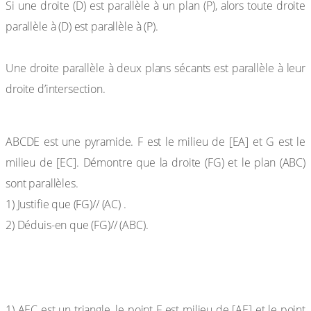
Si une droite (D) est parallèle à un plan (P), alors toute droite
parallèle à (D) est parallèle à (P).
Propriété 3
Une droite parallèle à deux plans sécants est parallèle à leur
droite d’intersection.
Exercice de fixation
ABCDE est une pyramide. F est le milieu de [EA] et G est le
milieu de [EC]. Démontre que la droite (FG) et le plan (ABC)
sont parallèles.
1) Justifie que (FG)// (AC) .
2) Déduis-en que (FG)// (ABC).
Réponse attendue
1) AEC est un triangle, le point F est milieu de [AE] et le point