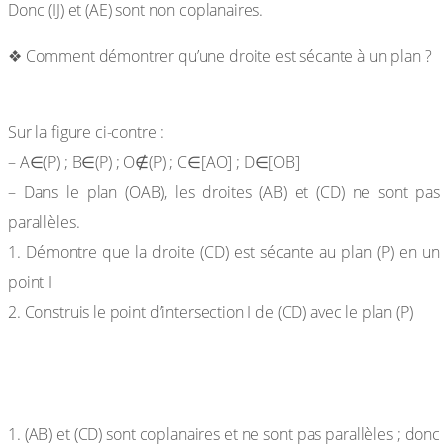
Donc (IJ) et (AE) sont non coplanaires.
❖ Comment démontrer qu’une droite est sécante à un plan ?
Exercice 7
Sur la figure ci-contre :
– A∈(P) ; B∈(P) ; O∉(P) ; C∈[AO] ; D∈[OB]
– Dans le plan (OAB), les droites (AB) et (CD) ne sont pas
parallèles.
1. Démontre que la droite (CD) est sécante au plan (P) en un
point I
2. Construis le point d’intersection I de (CD) avec le plan (P)
Solution :
1. (AB) et (CD) sont coplanaires et ne sont pas parallèles ; donc