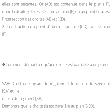
elles sont sécantes. Or (AB) est contenue dans le plan ( P),
donc la droite (CD) est sécante au plan (P) en un point I qui est
l’intersection des droites (AB) et (CD).
2. Construction du point d’intersection I de (CD) avec le plan
(P)
Exercices d’approfondissement.
❖Comment démontrer qu’une droite est parallèle à un plan ?
Exercice 13
SABCD est une pyramide régulière. I le milieu du segment
[SA] et J le
milieu du segment [SB].
Démontre que la droite (IJ) est parallèle au plan (SCD).