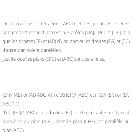
Exercice de fixation
On considère le tétraèdre ABCD et les points E, F et G
appartenant respectivement aux arêtes [DA], [DC] et [DB] tels
que les droites (EF) et (AB) d’une part et les droites (FG) et (BC)
d’autre part soient parallèles.
Justifie que les plans (EFG) et (ABC) sont parallèles.
Réponse attendue
(EF)// (AB) or (AB ABC )Ì ( ) d’où (EF)// (ABC) et (FG)// (BC) or (BC
ABC )Ì ( )
d’où (FG)// (ABC). Les droites (EF) et FG), sécantes en F, sont
parallèles au plan (ABC) alors le plan (EFG) est parallèle au
plan (ABC).