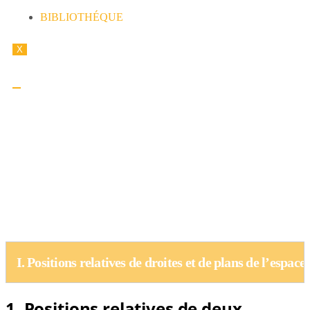
BIBLIOTHÉQUE
X
LEÇON 5 : GÉOMÉTRIE DE L’ESPACE
A. – SITUATION D’APPRENTISSAGE
B. – RESUME DE COURS
I. Positions relatives de droites et de plans de l’espace
1. Positions relatives de deux