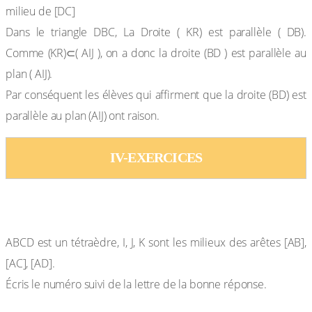
milieu de [DC]
Dans le triangle DBC, La Droite ( KR) est parallèle ( DB).
Comme (KR)⊂( AIJ ), on a donc la droite (BD ) est parallèle au
plan ( AIJ).
Par conséquent les élèves qui affirment que la droite (BD) est
parallèle au plan (AIJ) ont raison.
IV-EXERCICES
Exercices d’application
Exercice 1
ABCD est un tétraèdre, I, J, K sont les milieux des arêtes [AB],
[AC], [AD].
Écris le numéro suivi de la lettre de la bonne réponse.