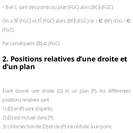
• B et C sont des points du plan (FGC) alors (BC)Ì (FGC).
On a BÎ (FGC) et FÎ (FGC) alors (BF)Ì (FGC) or I ∈ (BF) d’où I ∈
(FGC).
Par conséquent (BI) ⊂ (FGC)
2. Positions relatives d’une droite et
d’un plan
Propriété
Étant donné une droite (D) et un plan (P), les différentes
positions relatives sont :
1) (D) et (P) sont disjoints.
2) (D) est incluse dans (P).
3) L’intersection de (D) et de (P) est réduite à un point.