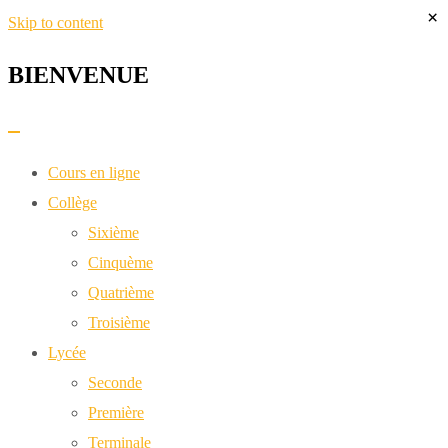
×
Skip to content
BIENVENUE​
Cours en ligne
Collège
Sixième
Cinquème
Quatrième
Troisième
Lycée
Seconde
Première
Terminale