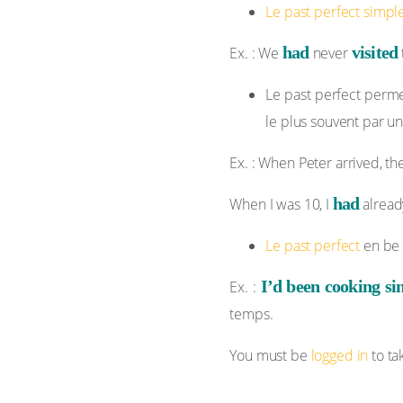
Le past perfect simpl
had
visited
Ex. : We
never
Le past perfect perme
le plus souvent par un
Ex. : When Peter arrived, th
had
When I was 10, I
alrea
Le past perfect
en be +
I’d been cooking si
Ex. :
temps.
You must be
logged in
to ta