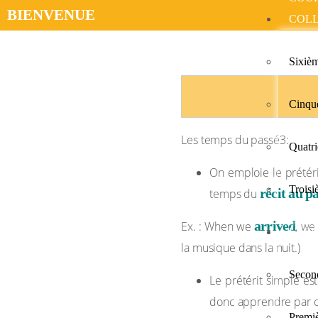
BIENVENUE​
COL
Les temps du passé
Sixiè
Cinqu
Les temps du passé3:
Quatr
On emploie le prétéri
Trois
récit au pa
temps du
arrived
Ex. : When we
, w
LYCÉ
la musique dans la nuit.)
Secon
Le prétérit simple est
donc apprendre par 
Premi