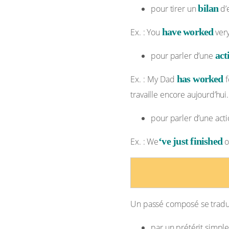
bilan
pour tirer un
d’
have worked
Ex. : You
very
act
pour parler d’une
has worked
Ex. : My Dad
travaille encore aujourd’hui.
pour parler d’une actio
‘ve just finished
Ex. : We
o
Un passé composé se tradui
par un prétérit simple