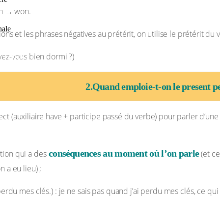
in → won.
nale
ns et les phrases négatives au prétérit, on utilise le prétérit du v
vez-vous bien dormi ?)
IOTHÉQUE
2.Quand emploie-t-on le present pe
ct (auxiliaire have + participe passé du verbe) pour parler d’un
conséquences au moment où l’on parle
tion qui a des
(et ce
 a eu lieu) ;
 perdu mes clés.) : je ne sais pas quand j’ai perdu mes clés, ce qui