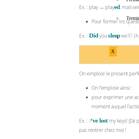
ed
Ex. : play → play
, mais w
Termi
Pour former les questio
Did
sleep
Ex. :
you
well? (A
BIBL
X
On emploie le present perfe
On l’emploie ainsi :
pour exprimer une ac
moment auquel l’action
‘ve lost
Ex. : I
my keys! (J’ai
pas rentrer chez moi !