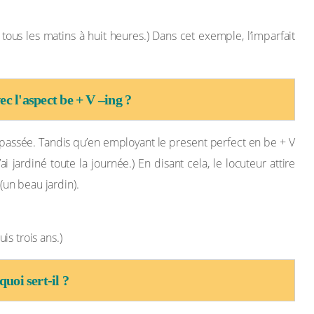
 tous les matins à huit heures.) Dans cet exemple, l’imparfait
ec l'aspect be + V –ing ?
n passée. Tandis qu’en employant le present perfect en be + V
(J’ai jardiné toute la journée.) En disant cela, le locuteur attire
 (un beau jardin).
is trois ans.)
uoi sert-il ?