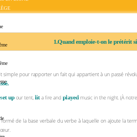
LÈGE
me
1.Quand emploie-t-on le prétérit s
ème
ième
t simple pour rapporter un fait qui appartient à un passé révolu,
ième
ssé.
set up
lit
played
e
our tent,
a fire and
music in the night. (À notr
E
de
 formé de la base verbale du verbe à laquelle on ajoute la termin
cœur.
ère