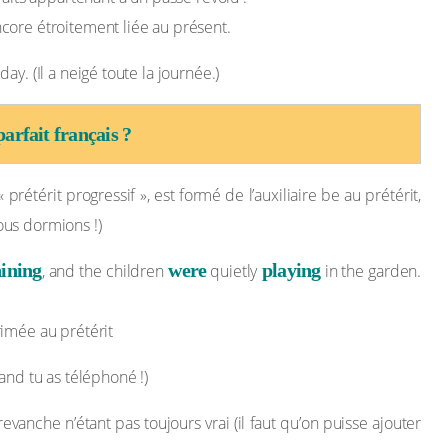
core étroitement liée au présent.
 day. (Il a neigé toute la journée.)
parfait français ?
prétérit progressif », est formé de l’auxiliaire be au prétérit,
us dormions !)
ining
were
playing
, and the children
quietly
in the garden.
rimée au prétérit
and tu as téléphoné !)
evanche n’étant pas toujours vrai (il faut qu’on puisse ajouter