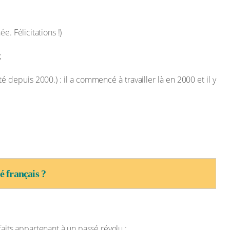
e. Félicitations !)
;
é depuis 2000.) : il a commencé à travailler là en 2000 et il y
 français ?
faits appartenant à un passé révolu :