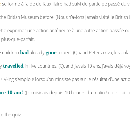
e
se forme à l’aide de l’auxiliaire had suivi du participe passé du 
the British Museum before. (Nous n’avions jamais visité le Britis
t d’exprimer une action antérieure à une autre action passée ou 
 plus-que-parfait.
had
gone
e children
already
to bed. (Quand Peter arriva, les enfa
travelled
dy
in five countries. (Quand j’avais 10 ans, j’avais déjà v
 V-ing s’emploie lorsqu’on n’insiste pas sur le résultat d’une acti
nce 10 am!
(Je cuisinais depuis 10 heures du matin !) : ce qui c
ke the quiz.