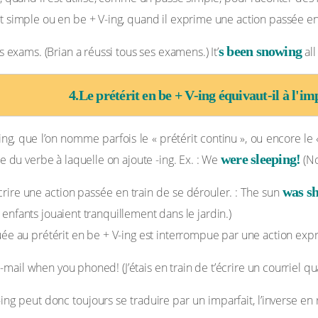
t simple ou en be + V-ing, quand il exprime une action passée en
s been snowing
is exams. (Brian a réussi tous ses examens.) It’
all
4.Le prétérit en be + V-ing équivaut-il à l'im
ng, que l’on nomme parfois le « prétérit continu », ou encore le « 
were sleeping!
le du verbe à laquelle on ajoute -ing. Ex. : We
(No
was sh
rire une action passée en train de se dérouler. : The sun
les enfants jouaient tranquillement dans le jardin.)
uée au prétérit en be + V-ing est interrompue par une action exp
mail when you phoned! (J’étais en train de t’écrire un courriel qu
ing peut donc toujours se traduire par un imparfait, l’inverse en r