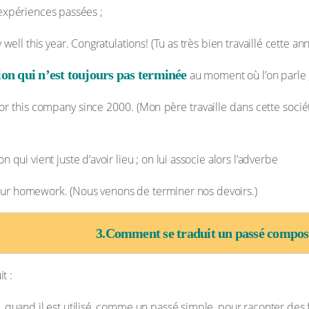
expériences passées ;
 well this year. Congratulations! (Tu as très bien travaillé cette anné
ion qui n’est toujours pas terminée
au moment où l’on parle 
for this company since 2000. (Mon père travaille dans cette sociét
n qui vient juste d’avoir lieu ; on lui associe alors l’adverbe
ur homework. (Nous venons de terminer nos devoirs.)
3.Comment se traduit un passé composé
t :
, quand il est utilisé, comme un passé simple, pour raconter des 