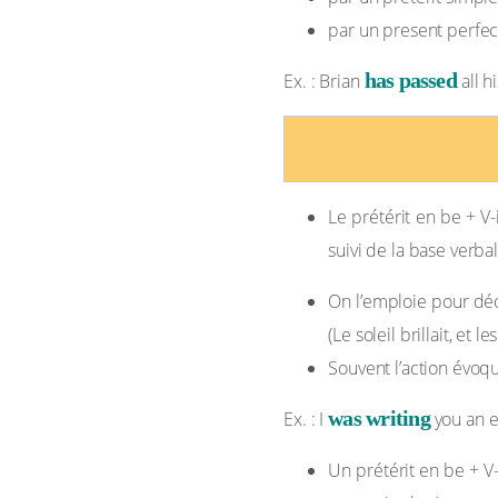
par un present perfec
has passed
Ex. : Brian
all h
Le prétérit en be + V-i
suivi de la base verba
On l’emploie pour déc
(Le soleil brillait, et 
Souvent l’action évoq
was writing
Ex. : I
you an e-
Un prétérit en be + V-