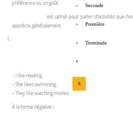
préférence ou un goût.
Seconde
“Like + ING”
est utilisé pour parler d’activités que l’on
Première
apprécie généralement.
Structure
Terminale
Sujet + like(s) + verbe en -ing
BIBLIOTHÉQUE
Exemples :
– I like reading.
– She likes swimming.
X
– They like watching movies.
À la forme négative :
Sujet + don’t / doesn’t like + verbe en -ing
Exemples :