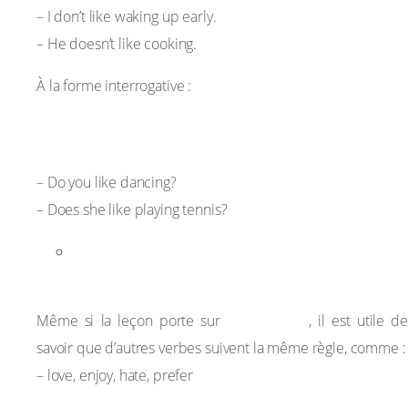
– I don’t like waking up early.
– He doesn’t like cooking.
À la forme interrogative :
Do / Does + sujet + like + verbe en -ing ?
Exemples :
– Do you like dancing?
– Does she like playing tennis?
Autres verbes suivis de la forme -ing (en
complément du verbe “like”)
like + ING
Même si la leçon porte sur
, il est utile de
savoir que d’autres verbes suivent la même règle, comme :
– love, enjoy, hate, prefer