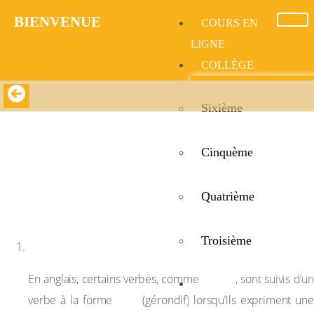
BIENVENUE​
COURS EN
LIGNE
COLLÈGE
Sixième
Like + ING
Cinquème
Like + ING
Quatrième
Troisième
Définition
“like”
En anglais, certains verbes, comme
, sont suivis d’u
LYCÉE
-ing
verbe à la forme
(gérondif) lorsqu’ils expriment une