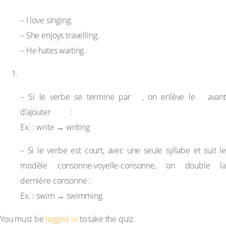
Exemples :
– I love singing.
– She enjoys travelling.
– He hates waiting.
Particularités orthographiques
-e
e
– Si le verbe se termine par
, on enlève le
avant
-ing
d’ajouter
:
Ex. : write → writing
– Si le verbe est court, avec une seule syllabe et suit le
modèle consonne-voyelle-consonne, on double la
dernière consonne :
Ex. : swim → swimming
You must be
logged in
to take the quiz.