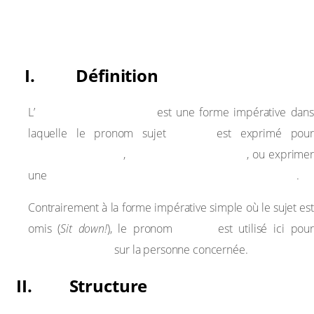
Declarative Sentences with “You” as Subject
(Emphatic Imperative)
I. Définition
emphatic imperative
L’
est une forme impérative dans
“you”
laquelle le pronom sujet
est exprimé pour
renforcer l’ordre
souligner l’insistance
,
, ou exprimer
colère, une frustration, ou une autorité claire
une
.
Contrairement à la forme impérative simple où le sujet est
“you”
omis (
Sit down!
), le pronom
est utilisé ici pou
mettre l’accent
sur la personne concernée.
II. Structure