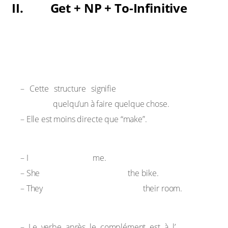
II. Get + NP + To-Infinitive
Structure :
Get + nom/pronom + to + base verbale
Usage :
persuader, convaincre ou
– Cette structure signifie
amener
quelqu’un à faire quelque chose.
– Elle est moins directe que “make”.
Exemples :
got him to help
– I
me.
got her brother to fix
– She
the bike.
got the children to clean
– They
their room.
Remarques :
infinitif avec
– Le verbe après le complément est à l’