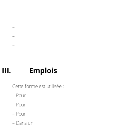
You + base verbale (verbe à l’impératif)
Exemples :
You be quiet!
–
You listen to me!
–
You stop that right now!
–
You leave this room immediately!
–
III. Emplois
Cette forme est utilisée :
renforcer un ordre
– Pour
exprimer de la colère ou de la frustration
– Pour
insister sur une obligation personnelle
– Pour
contexte dramatique ou émotionnellement
– Dans un
chargé