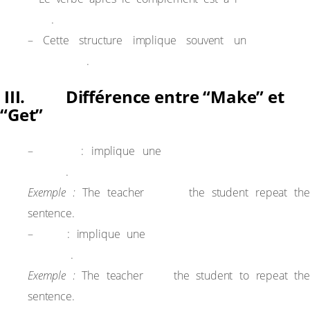
“to”
.
effort de
– Cette structure implique souvent un
persuasion
.
III. Différence entre “Make” et
“Get”
Make
obligation ou contraint
–
: implique une
directe
.
made
Exemple :
The teacher
the student repeat the
sentence.
Get
persuasion ou arrangement
–
: implique une
indirect
.
got
Exemple :
The teacher
the student to repeat the
sentence.