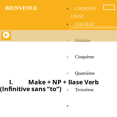
BIENVENUE​
COURS EN
LIGNE
COLLÈGE
Sixième
Make + NP + Infinitive, Get + NP + To-Infinitive
Cinquème
Make + NP + Infinitive, Get + NP + To-Infinitive
Quatrième
I. Make + NP + Base Verb
(Infinitive sans “to”)
Troisième
Structure :
LYCÉE
Make + nom/pronom + base verbale