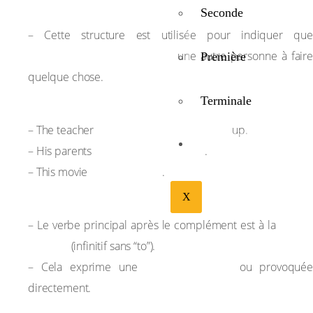
Usage :
Seconde
– Cette structure est utilisée pour indiquer que
quelqu’un force ou oblige
une autre personne à faire
Première
quelque chose.
Terminale
Exemples :
made the students stand
– The teacher
up.
BIBLIOTHÉQUE
made him apologize
– His parents
.
made me cry
– This movie
.
X
Remarques :
forme
– Le verbe principal après le complément est à la
de base
(infinitif sans “to”).
action imposée
– Cela exprime une
ou provoquée
directement.