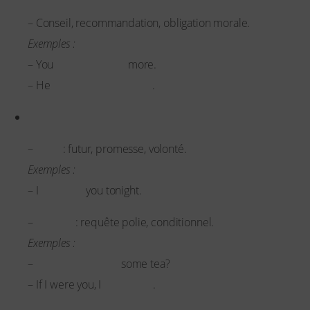
– Conseil, recommandation, obligation morale.
Exemples :
should study
– You
more.
ought to apologize
– He
.
Will / Would
Will
–
: futur, promesse, volonté.
Exemples :
will call
– I
you tonight.
Would
–
: requête polie, conditionnel.
Exemples :
Would you like
–
some tea?
would go
– If I were you, I
.