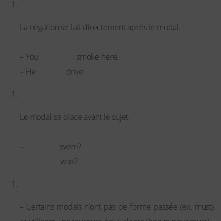
Forme négative
La négation se fait directement après le modal.
Exemples :
must not
– You
smoke here.
cannot
– He
drive.
Forme interrogative
Le modal se place avant le sujet.
Exemples :
Can you
–
swim?
Should I
–
wait?
Remarques importantes
– Certains modals n’ont pas de forme passée (ex. must)