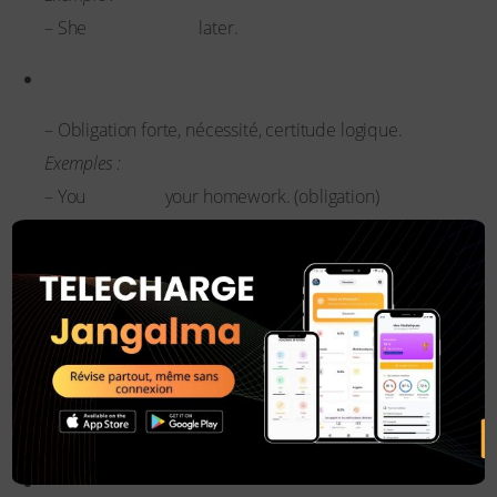
might come
– She
later.
Must
– Obligation forte, nécessité, certitude logique.
Exemples :
must do
– You
your homework. (obligation)
must be
– He
tired. (certitude)
×
Have to
– Obligation extérieure (différent de must qui est une
obligation personnelle).
Exemples :
have to work
– I
tomorrow.
Should / Ought to