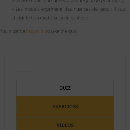
et utilisent une tournure équivalente (
had to
pour must).
– Les modals expriment des nuances de sens : il faut
choisir le bon modal selon le contexte.
You must be
logged in
to take the quiz.
QUIZ
EXERCICES
VIDEOS