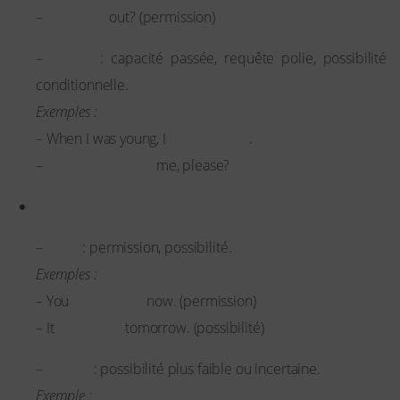
Can I go
–
out? (permission)
Could
–
: capacité passée, requête polie, possibilité
conditionnelle.
Exemples :
could swim
– When I was young, I
.
Could you help
–
me, please?
May / Might
May
–
: permission, possibilité.
Exemples :
may leave
– You
now. (permission)
may rain
– It
tomorrow. (possibilité)
Might
–
: possibilité plus faible ou incertaine.
Exemple :