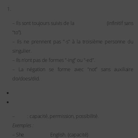
Caractéristiques des modals
base verbale
– Ils sont toujours suivis de la
(infinitif sans
“to”).
– Ils ne prennent pas “-s” à la troisième personne du
singulier.
– Ils n’ont pas de formes “-ing” ou “-ed”.
– La négation se forme avec “not” sans auxiliaire
do/does/did.
Principaux modals et leurs usages
Can / Could
Can
–
: capacité, permission, possibilité.
Exemples :
can speak
– She
English. (capacité)