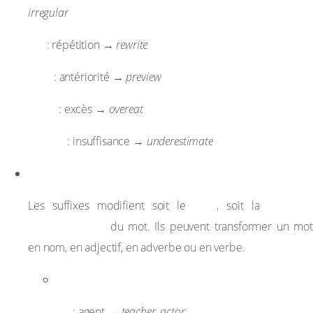
irregular
re-
: répétition →
rewrite
pre-
: antériorité →
preview
over-
: excès →
overeat
under-
: insuffisance →
underestimate
Suffixes (suffixes)
sens
fonction
Les suffixes modifient soit le
, soit la
grammaticale
du mot. Ils peuvent transformer un mot
en nom, en adjectif, en adverbe ou en verbe.
Suffixes pour former des noms
-er / -or
: agent →
teacher
,
actor