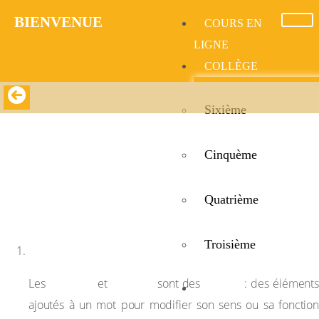
BIENVENUE​
COURS EN
LIGNE
COLLÈGE
Sixième
Prefixes and Suffixes
Cinquème
Prefixes and Suffixes
Quatrième
Troisième
Définition
prefixes
suffixes
affixes
Les
et
sont des
: des élément
LYCÉE
ajoutés à un mot pour modifier son sens ou sa fonction