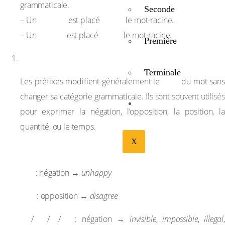
grammaticale.
Seconde
prefixe
avant
– Un
est placé
le mot-racine.
suffixe
après
– Un
est placé
le mot-racine.
Première
Prefixes (préfixes)
Terminale
sens
Les préfixes modifient généralement le
du mot sans
changer sa catégorie grammaticale. Ils sont souvent utilisés
BIBLIOTHÉQUE
pour exprimer la négation, l’opposition, la position, la
quantité, ou le temps.
X
Exemples courants :
un-
: négation →
unhappy
dis-
: opposition →
disagree
in-
im-
il-
ir-
/
/
/
: négation →
invisible
,
impossible
,
illegal
,