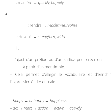
-ly
: manière →
quickly
,
happily
Suffixes pour former des verbes
-ise / -ize
: rendre →
modernise
,
realize
-en
: devenir →
strengthen
,
widen
Importance dans la formation des mots
mot
– L’ajout d’un préfixe ou d’un suffixe peut créer un
dérivé
à partir d’un mot simple.
– Cela permet d’élargir le vocabulaire et d’enrichir
l’expression écrite et orale.
Exemples :
–
happy → unhappy → happiness
–
act → react → action → active → actively