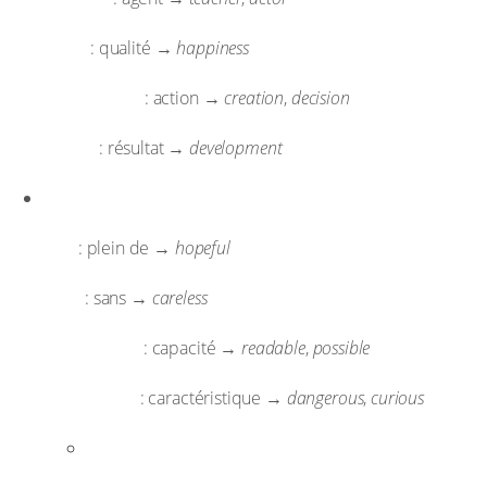
-ness
: qualité →
happiness
-tion / -sion
: action →
creation
,
decision
-ment
: résultat →
development
Suffixes pour former des adjectifs
-ful
: plein de →
hopeful
-less
: sans →
careless
-able / -ible
: capacité →
readable
,
possible
-ous / -ious
: caractéristique →
dangerous
,
curious
Suffixes pour former des adverbes