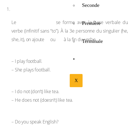
Seconde
Structure
Present Simple
Le
se forme avec la base verbale du
Première
verbe (infinitif sans “to”). À la 3e personne du singulier (he,
-s
-es
she, it), on ajoute
ou
à la fin du verbe.
Terminale
Forme affirmative :
BIBLIOTHÉQUE
– I play football.
– She plays football.
X
Forme négative :
– I do not (don’t) like tea.
– He does not (doesn’t) like tea.
Forme interrogative :
– Do you speak English?