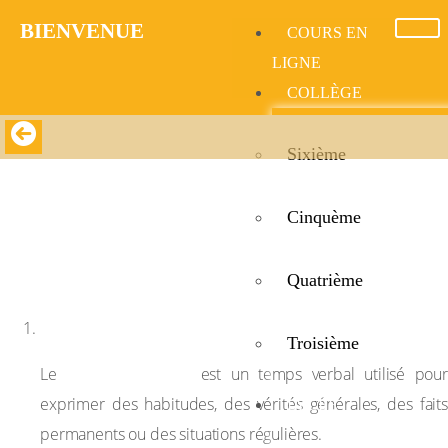
BIENVENUE​
COURS EN
LIGNE
COLLÈGE
Sixième
Present Simple
Cinquème
Present Simple
Quatrième
Définition
Troisième
Present Simple
Le
est un temps verbal utilisé pour
exprimer des habitudes, des vérités générales, des faits
LYCÉE
permanents ou des situations régulières.