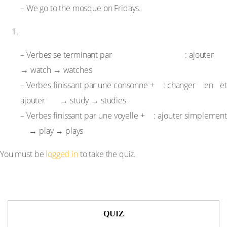
– We go to the mosque on Fridays.
Règles d’orthographe à la 3e personne du singulier
-ss, -sh, -ch, -x, -o
-es
– Verbes se terminant par
: ajouter
→ watch → watches
y
y
i
– Verbes finissant par une consonne +
: changer
en
et
-es
ajouter
→ study → studies
y
– Verbes finissant par une voyelle +
: ajouter simplement
-s
→ play → plays
You must be
logged in
to take the quiz.
QUIZ