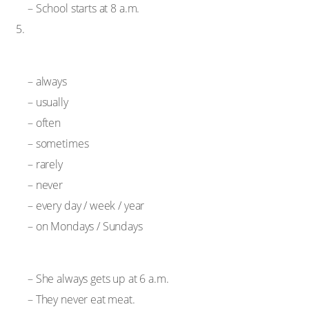
– School starts at 8 a.m.
Adverbes de fréquence souvent utilisés avec le
Present Simple
– always
– usually
– often
– sometimes
– rarely
– never
– every day / week / year
– on Mondays / Sundays
Exemples :
– She always gets up at 6 a.m.
– They never eat meat.