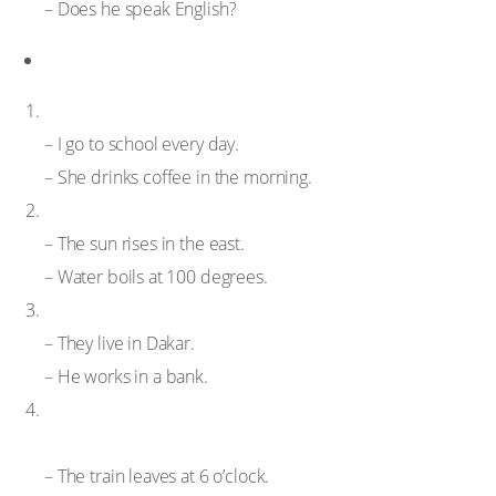
– Does he speak English?
Emplois du Present Simple
) Habitudes ou routines
– I go to school every day.
– She drinks coffee in the morning.
) Vérités générales ou lois de la nature
– The sun rises in the east.
– Water boils at 100 degrees.
) États permanents ou faits stables
– They live in Dakar.
– He works in a bank.
) Horaires et programmes officiels (futur proche
fixe)
– The train leaves at 6 o’clock.