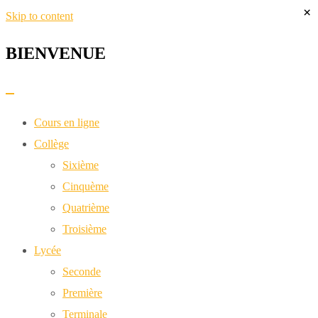
×
Skip to content
BIENVENUE​
Cours en ligne
Collège
Sixième
Cinquème
Quatrième
Troisième
Lycée
Seconde
Première
Terminale