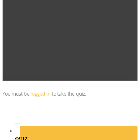
You must be
logged in
to take the quiz.
QUIZ