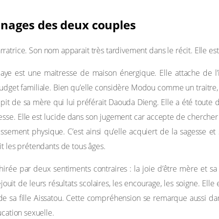
nnages des deux couples
arratrice. Son nom apparait très tardivement dans le récit. Elle e
e est une maitresse de maison énergique. Elle attache de l’
budget familiale. Bien qu’elle considère Modou comme un traitre
épit de sa mère qui lui préférait Daouda Dieng. Elle a été toute
nesse. Elle est lucide dans son jugement car accepte de chercher
lissement physique. C’est ainsi qu’elle acquiert de la sagesse e
it les prétendants de tous âges.
rée par deux sentiments contraires : la joie d’être mère et sa
jouit de leurs résultats scolaires, les encourage, les soigne. El
 de sa fille Aissatou. Cette compréhension se remarque aussi d
ucation sexuelle.