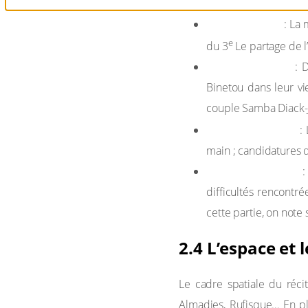
Chapitre 1 à 5
: La
e
du 3
Le partage de l’
Chapitre 6 à 17
: 
Binetou dans leur vie
couple Samba Diack-
Chapitre 18 à 21
:
main ; candidatures q
Chapitre 22 à 27
:
difficultés rencontr
cette partie, on note
2.4 L’espace et 
Le cadre spatiale du réc
Almadies, Rufisque… En pl