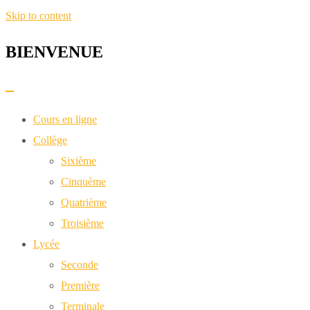
Skip to content
BIENVENUE​
Cours en ligne
Collège
Sixième
Cinquème
Quatrième
Troisième
Lycée
Seconde
Première
Terminale