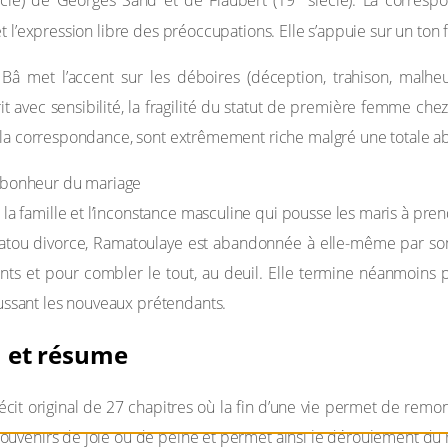
cle) de Georges Sand et de Flaubert (19
siècle). La correspo
 l’expression libre des préoccupations. Elle s’appuie sur un ton fam
â met l’accent sur les déboires (déception, trahison, malhe
 avec sensibilité, la fragilité du statut de première femme chez
 la correspondance, sont extrêmement riche malgré une totale ab
e bonheur du mariage
e la famille et l’inconstance masculine qui pousse les maris à p
satou divorce, Ramatoulaye est abandonnée à elle-même par son é
nts et pour combler le tout, au deuil. Elle termine néanmoins 
oussant les nouveaux prétendants.
n et résume
écit original de 27 chapitres où la fin d’une vie permet de r
uvenirs de joie ou de peine et permet ainsi le déroulement du r