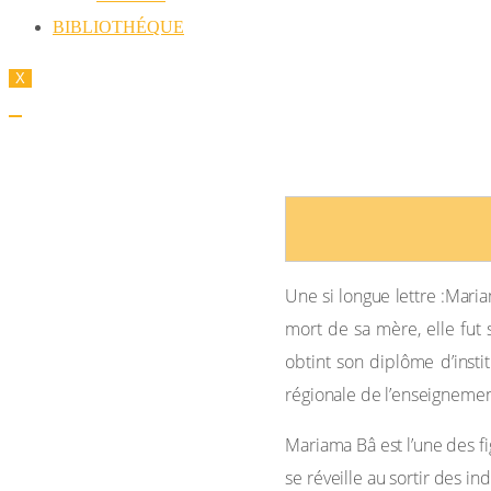
BIBLIOTHÉQUE
X
MARIAMA BA, UNE SI LONG
Une si longue lettre :Mari
mort de sa mère, elle fut 
obtint son diplôme d’insti
régionale de l’enseignemen
Mariama Bâ est l’une des fi
se réveille au sortir des