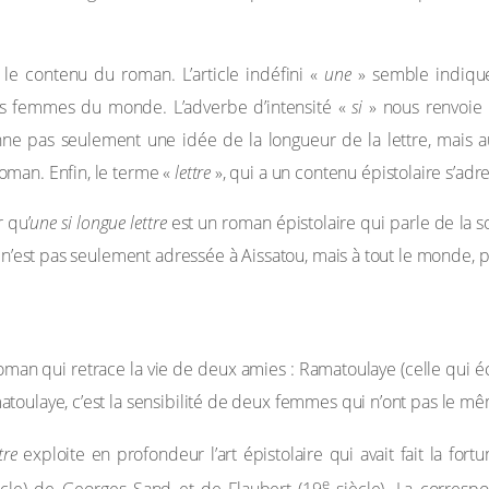
e le contenu du roman. L’article indéfini «
une
» semble indiquer
es femmes du monde. L’adverbe d’intensité «
si
» nous renvoie 
ne pas seulement une idée de la longueur de la lettre, mais au
oman. Enfin, le terme «
lettre
», qui a un contenu épistolaire s’adr
 qu’
une si longue lettre
est un roman épistolaire qui parle de la 
re n’est pas seulement adressée à Aissatou, mais à tout le monde,
man qui retrace la vie de deux amies : Ramatoulaye (celle qui écrit 
atoulaye, c’est la sensibilité de deux femmes qui n’ont pas le
tre
exploite en profondeur l’art épistolaire qui avait fait la fo
e