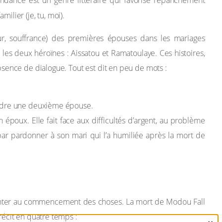
ndance est un genre littéraire qui favorise l’épanchement
ilier (je, tu, moi).
ur, souffrance) des premières épouses dans les mariages
 les deux héroïnes : Aissatou et Ramatoulaye. Ces histoires,
sence de dialogue. Tout est dit en peu de mots :
rendre une deuxième épouse.
poux. Elle fait face aux difficultés d’argent, au problème
par pardonner à son mari qui l’a humiliée après la mort de
emonter au commencement des choses. La mort de Modou Fall
écit en quatre temps :