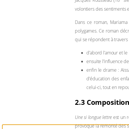
Jacques Rousseau (18
siè
volontiers des sentiments et
Dans ce roman, Mariama B
polygames. Ce roman décrit
qui se répondent à travers
d’abord l’amour et l
ensuite l’influence d
enfin le drame : Ais
d’éducation des enfa
celui-ci, tout en rep
2.3 Compositio
Une si longue lettre
est un r
provoque la remonté des so