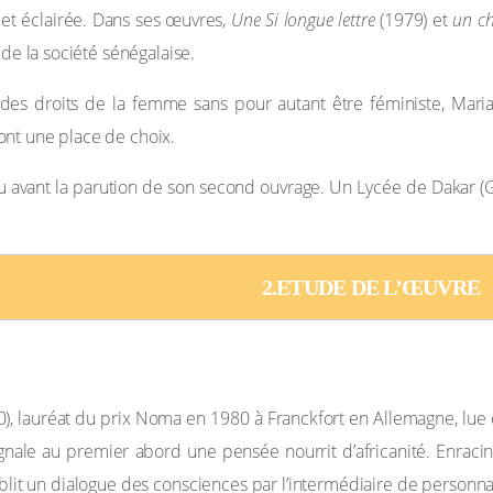
et éclairée. Dans ses œuvres,
Une Si longue lettre
(1979) et
un ch
 de la société sénégalaise.
 des droits de la femme sans pour autant être féministe, Mari
ont une place de choix.
u avant la parution de son second ouvrage. Un Lycée de Dakar (G
2.ETUDE DE L’ŒUVRE
00), lauréat du prix Noma en 1980 à Franckfort en Allemagne, l
ale au premier abord une pensée nourrit d’africanité. Enraciné
lit un dialogue des consciences par l’intermédiaire de personna