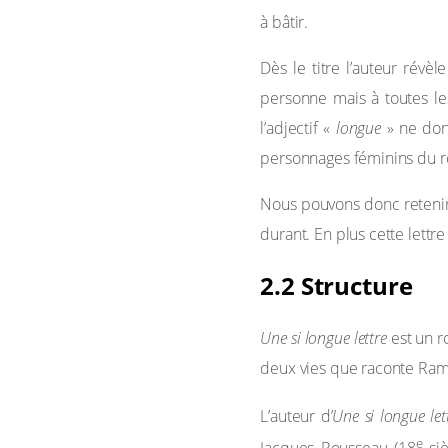
à bâtir.
Dès le titre l’auteur révèl
personne mais à toutes l
l’adjectif «
longue
» ne don
personnages féminins du r
Nous pouvons donc retenir
durant. En plus cette lett
2.2 Structure
Une si longue lettre
est un ro
deux vies que raconte Ram
L’auteur d’
Une si longue let
e