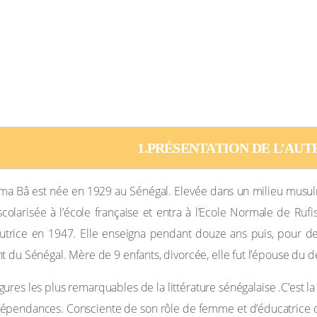
UE LETTRE, 1979
1.PRÉSENTATION DE L’AUT
ama Bâ est née en 1929 au Sénégal. Elevée dans un milieu musulm
scolarisée à l’école française et entra à l’Ecole Normale de Ruf
tutrice en 1947. Elle enseigna pendant douze ans puis, pour de
t du Sénégal. Mère de 9 enfants, divorcée, elle fut l’épouse du
gures les plus remarquables de la littérature sénégalaise .C’est l
 indépendances. Consciente de son rôle de femme et d’éducatric