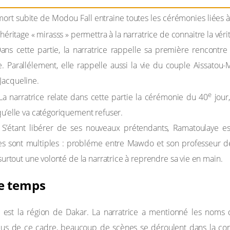
 mort subite de Modou Fall entraine toutes les cérémonies liées 
héritage « mirasss » permettra à la narratrice de connaitre la vér
Dans cette partie, la narratrice rappelle sa première rencontre
. Parallélement, elle rappelle aussi la vie du couple Aissatou-Ma
Jacqueline.
e
 La narratrice relate dans cette partie la cérémonie du 40
jour
u’elle va catégoriquement refuser.
 S’étant libérer de ses nouveaux prétendants, Ramatoulaye es
ées sont multiples : probléme entre Mawdo et son professeur de 
 surtout une volonté de la narratrice à reprendre sa vie en main.
le temps
it est la région de Dakar. La narratrice a mentionné les nom
us de ce cadre, beaucoup de scènes se déroulent dans la conse