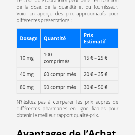
Le coût du Propranolol peut varier en fonction
de la dose, de la quantité et du fournisseur.
Voici un aperçu des prix approximatifs pour
différentes présentations :
Prix
Dosage
Quantité
Estimatif
100
10 mg
15 € – 25 €
comprimés
40 mg
60 comprimés
20 € – 35 €
80 mg
90 comprimés
30 € – 50 €
N’hésitez pas à comparer les prix auprès de
différentes pharmacies en ligne fiables pour
obtenir le meilleur rapport qualité-prix.
Avantages de l’Achat