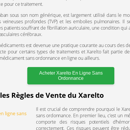
e pour ce traitement.
xaban sous son nom générique, est largement utilisé dans le mo
s veineuses profondes (TVP) et les embolies pulmonaires. Il 
es patients souffrant de fibrillation auriculaire, une condition 
vasculaires cérébraux.
médicaments est devenue une pratique courante au cours des d
ricte pour certains types de traitements et Xarelto fait partie de
 médicament sans ordonnance en ligne ou ailleurs.
Acheter Xarelto En Ligne Sans
Ordonnance
es Règles de Vente du Xarelto
Il est crucial de comprendre pourquoi le Xar
sans ordonnance. En premier lieu, c’est un mé
comporte des risques potentiels d’hémorra
correctement. Ces risques peuvent être rédui