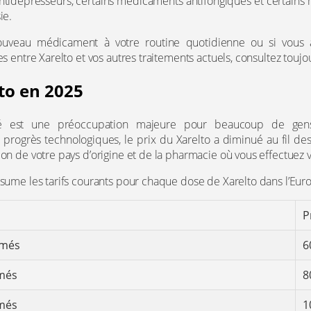
tidépresseurs, certains médicaments antifongiques et certains 
ie.
ouveau médicament à votre routine quotidienne ou si vous 
es entre Xarelto et vos autres traitements actuels, consultez touj
lto en 2025
é est une préoccupation majeure pour beaucoup de gen
x progrès technologiques, le prix du Xarelto a diminué au fil de
ion de votre pays d’origine et de la pharmacie où vous effectue
ésume les tarifs courants pour chaque dose de Xarelto dans l’Euro
P
imés
6
més
8
més
1