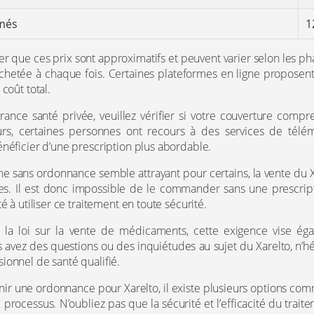
més
1
ter que ces prix sont approximatifs et peuvent varier selon les p
 achetée à chaque fois. Certaines plateformes en ligne proposen
coût total.
rance santé privée, veuillez vérifier si votre couverture comp
rs, certaines personnes ont recours à des services de télé
néficier d’une prescription plus abordable.
gne sans ordonnance semble attrayant pour certains, la vente du 
tes. Il est donc impossible de le commander sans une prescript
é à utiliser ce traitement en toute sécurité.
 la loi sur la vente de médicaments, cette exigence vise éga
us avez des questions ou des inquiétudes au sujet du Xarelto, n’hé
ionnel de santé qualifié.
nir une ordonnance pour Xarelto, il existe plusieurs options com
le processus. N’oubliez pas que la sécurité et l’efficacité du tra