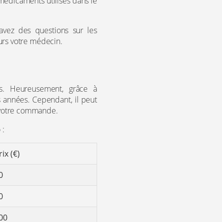
médicaments utilisés dans le
avez des questions sur les
ours votre médecin.
s. Heureusement, grâce à
s années. Cependant, il peut
z votre commande.
 :
rix (€)
0
0
00