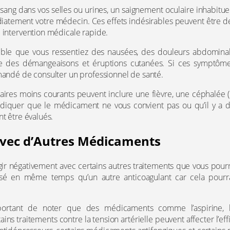
ang dans vos selles ou urines, un saignement oculaire inhabitue
iatement votre médecin. Ces effets indésirables peuvent être d
 intervention médicale rapide.
ible que vous ressentiez des nausées, des douleurs abdominal
que des démangeaisons et éruptions cutanées. Si ces symptôme
mandé de consulter un professionnel de santé.
aires moins courants peuvent inclure une fièvre, une céphalée (m
ndiquer que le médicament ne vous convient pas ou qu’il y a 
nt être évalués.
avec d’Autres Médicaments
gir négativement avec certains autres traitements que vous pourr
lisé en même temps qu’un autre anticoagulant car cela pourr
portant de noter que des médicaments comme l’aspirine, le
ains traitements contre la tension artérielle peuvent affecter l’effi