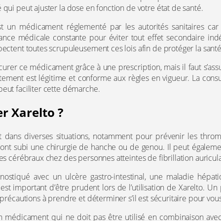
 qui peut ajuster la dose en fonction de votre état de santé.
st un médicament réglementé par les autorités sanitaires car i
lance médicale constante pour éviter tout effet secondaire ind
pectent toutes scrupuleusement ces lois afin de protéger la santé
urer ce médicament grâce à une prescription, mais il faut s’ass
ement est légitime et conforme aux règles en vigueur. La consu
eut faciliter cette démarche.
r Xarelto ?
it dans diverses situations, notamment pour prévenir les thr
 ont subi une chirurgie de hanche ou de genou. Il peut égalemen
es cérébraux chez des personnes atteintes de fibrillation auricula
nostiqué avec un ulcère gastro-intestinal, une maladie hépat
l est important d’être prudent lors de l’utilisation de Xarelto. U
 précautions à prendre et déterminer s’il est sécuritaire pour vous 
 un médicament qui ne doit pas être utilisé en combinaison avec