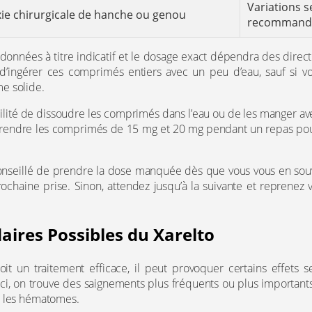
Variations s
e chirurgicale de hanche ou genou
recommanda
données à titre indicatif et le dosage exact dépendra des direct
d’ingérer ces comprimés entiers avec un peu d’eau, sauf si v
e solide.
ssibilité de dissoudre les comprimés dans l’eau ou de les mange
 prendre les comprimés de 15 mg et 20 mg pendant un repas po
t conseillé de prendre la dose manquée dès que vous vous en sou
ochaine prise. Sinon, attendez jusqu’à la suivante et reprenez v
aires Possibles du Xarelto
oit un traitement efficace, il peut provoquer certains effets 
x-ci, on trouve des saignements plus fréquents ou plus importa
t les hématomes.