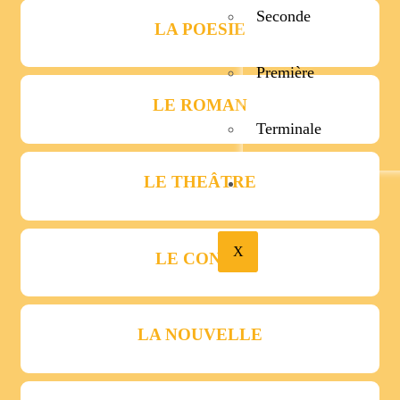
Seconde
LA POESIE
Première
LE ROMAN
Terminale
LE THEÂTRE
BIBLIOTHÉQUE
X
LE CONTE
LA NOUVELLE